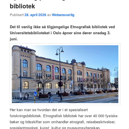
bibliotek
Publisert
28. april 2026
av
Webansvarlig
Det til vanlig ikke så tilgjengelige Etnografisk bibliotek ved
Universitetsbiblioteket i Oslo åpner sine dører onsdag 3.
juni.
Her kan man se hvordan det er i et spesialisert
forskningsbibliotek. Etnografisk bibliotek har over 40 000 fysiske
bøker og tidsskifter som omhandler etnografi, reisebeskrivelser,
sosialantropologi, kunst, kultur og museumsvitenskap.