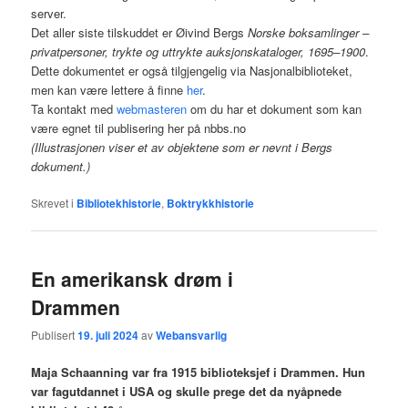
server.
Det aller siste tilskuddet er Øivind Bergs
Norske boksamlinger –
privatpersoner, trykte og uttrykte auksjonskataloger, 1695–1900
.
Dette dokumentet er også tilgjengelig via Nasjonalbiblioteket,
men kan være lettere å finne
her
.
Ta kontakt med
webmasteren
om du har et dokument som kan
være egnet til publisering her på nbbs.no
(Illustrasjonen viser et av objektene som er nevnt i Bergs
dokument.)
Skrevet i
Bibliotekhistorie
,
Boktrykkhistorie
En amerikansk drøm i
Drammen
Publisert
19. juli 2024
av
Webansvarlig
Maja Schaanning var fra 1915 biblioteksjef i Drammen. Hun
var fagutdannet i USA og skulle prege det da nyåpnede