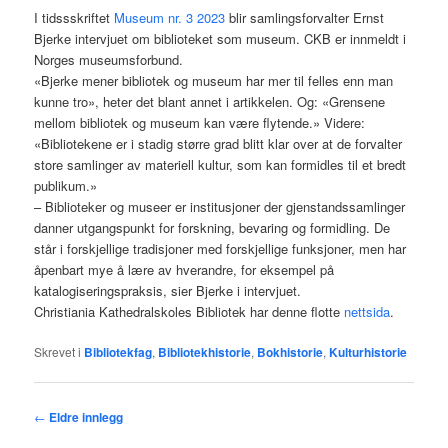
I tidssskriftet
Museum nr. 3 2023
blir samlingsforvalter Ernst
Bjerke intervjuet om biblioteket som museum. CKB er innmeldt i
Norges museumsforbund.
«Bjerke mener bibliotek og museum har mer til felles enn man
kunne tro», heter det blant annet i artikkelen. Og: «Grensene
mellom bibliotek og museum kan være flytende.» Videre:
«Bibliotekene er i stadig større grad blitt klar over at de forvalter
store samlinger av materiell kultur, som kan formidles til et bredt
publikum.»
– Biblioteker og museer er institusjoner der gjenstandssamlinger
danner utgangspunkt for forskning, bevaring og formidling. De
står i forskjellige tradisjoner med forskjellige funksjoner, men har
åpenbart mye å lære av hverandre, for eksempel på
katalogiseringspraksis, sier Bjerke i intervjuet.
Christiania Kathedralskoles Bibliotek har denne flotte
nettsida
.
Skrevet i
Bibliotekfag
,
Bibliotekhistorie
,
Bokhistorie
,
Kulturhistorie
Innleggsnavigasjon
←
Eldre innlegg