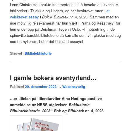
Lene Christensen brukte sommerferien til å besøke antikvariske
biblioteker i Tsjekkia og Ungarn, og har beskrevet turen i
et
velskrevet essay
i
Bok & Bibliotek
nr. 4, 2023. Sammen med en
noe motvillig reisekamerat har hun vært i Praha og Keszthely, før
hun ender opp på Deichman Tøyen i Oslo. «I motsetning til de
spinnville barokkbibliotekene så kan alle som vil, plukke med seg
noe fra hyllene», heter det til slutt i essayet.
Skrevet i
Bibliotekhistorie
I gamle bøkers eventyrland…
Publisert
20. desember 2023
av
Webansvarlig
…er tittelen på litteraturviter Aina Nødings positive
anmeldelse av NBBS-utgivelsen
Bokhistorie.
Bibliotekhistorie. 2023
i
Bok og Bibliotek
nr. 4, 2023.