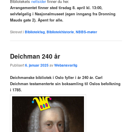
Bibliotekets
nettsider
finner du her.
Arrangementet finner sted tirsdag 8. april kl. 13:00,
selvfølgelig i Nasjonalmuseet (egen inngang fra Dronning
Mauds gate 2). Åpent for alle.
Skrevet i
Bibliotekfag
,
Bibliotekhistorie
,
NBBS-møter
Deichman 240 år
Publisert
6. januar 2025
av
Webansvarlig
Deichmanske bibliotek i Oslo fyller i år 240 år. Carl
Deichman testamenterte sin boksamling til Oslos befolkning
i 1785.