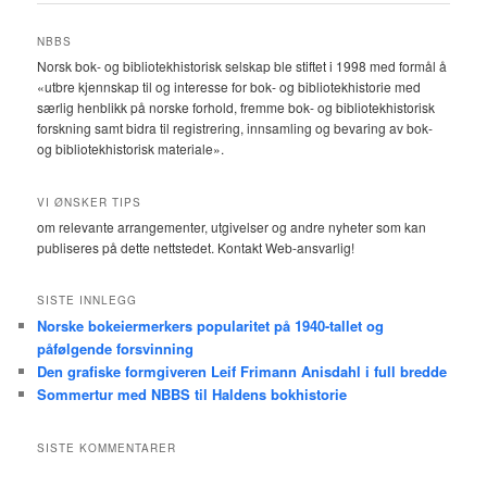
NBBS
Norsk bok- og bibliotekhistorisk selskap ble stiftet i 1998 med formål å
«utbre kjennskap til og interesse for bok- og bibliotekhistorie med
særlig henblikk på norske forhold, fremme bok- og bibliotekhistorisk
forskning samt bidra til registrering, innsamling og bevaring av bok-
og bibliotekhistorisk materiale».
VI ØNSKER TIPS
om relevante arrangementer, utgivelser og andre nyheter som kan
publiseres på dette nettstedet. Kontakt Web-ansvarlig!
SISTE INNLEGG
Norske bokeiermerkers popularitet på 1940-tallet og
påfølgende forsvinning
Den grafiske formgiveren Leif Frimann Anisdahl i full bredde
Sommertur med NBBS til Haldens bokhistorie
SISTE KOMMENTARER