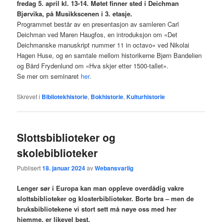
fredag 5. april kl. 13-14. Møtet finner sted i Deichman
Bjørvika, på Musikkscenen i 3. etasje.
Programmet består av en presentasjon av samleren Carl
Deichman ved Maren Haugfos, en introduksjon om «Det
Deichmanske manuskript nummer 11 in octavo» ved Nikolai
Hagen Huse, og en samtale mellom historikerne Bjørn Bandelien
og Bård Frydenlund om «Hva skjer etter 1500-tallet».
Se mer om seminaret
her
.
Skrevet i
Bibliotekhistorie
,
Bokhistorie
,
Kulturhistorie
Slottsbiblioteker og
skolebiblioteker
Publisert
18. januar 2024
av
Webansvarlig
Lenger sør i Europa kan man oppleve overdådig vakre
slottsbiblioteker og klosterbiblioteker. Borte bra – men de
bruksbibliotekene vi stort sett må nøye oss med her
hjemme, er likevel best.