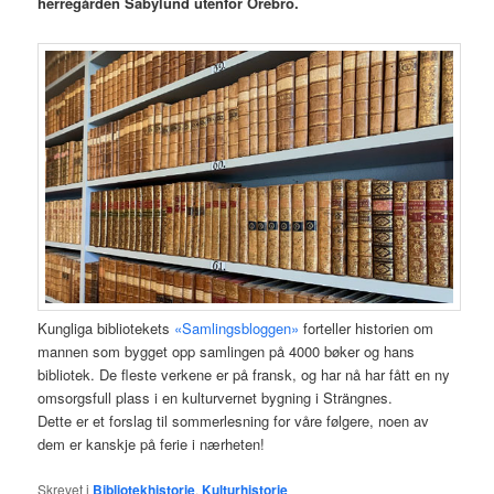
herregården Säbylund utenfor Örebro.
Kungliga bibliotekets
«Samlingsbloggen»
forteller historien om
mannen som bygget opp samlingen på 4000 bøker og hans
bibliotek. De fleste verkene er på fransk, og har nå har fått en ny
omsorgsfull plass i en kulturvernet bygning i Strängnes.
Dette er et forslag til sommerlesning for våre følgere, noen av
dem er kanskje på ferie i nærheten!
Skrevet i
Bibliotekhistorie
,
Kulturhistorie