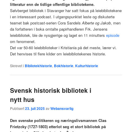
litteratur enn de tidlige offentlige bibliotekene.
Sølvberget bibliotek i Stavanger har satt fokus på leiebibliotekene
i en interessant podcast. I utgangspunktet leste og diskuterte
teamet bak postcast-serien Cora Sandels
Alberte og Jakob
, men
da forfatteren i boka omtalte papirhandleren Frk. Jensens
leiebibliotek, ble de nysgjerrige og laget en 11 minutters
episode
om fenomenet.
Det var 50-60 leiebiblioteker i Kristiania på det meste, lærer vi.
Det henvises til flere kilder om leiebibliotekenes historie.
Skrevet i
Bibliotekhistorie
,
Bokhistorie
,
Kulturhistorie
Svensk historisk bibliotek i
nytt hus
Publisert
23. juli 2025
av
Webansvarlig
Den svenske politikeren og næringslivsmannen Clas
Frietzcky (1727-1803) etterlot seg et stort bibliotek på