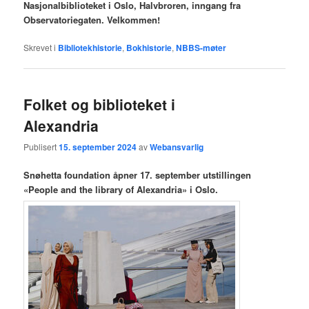
Nasjonalbiblioteket i Oslo, Halvbroren, inngang fra
Observatoriegaten. Velkommen!
Skrevet i
Bibliotekhistorie
,
Bokhistorie
,
NBBS-møter
Folket og biblioteket i
Alexandria
Publisert
15. september 2024
av
Webansvarlig
Snøhetta foundation åpner 17. september utstillingen
«People and the library of Alexandria» i Oslo.