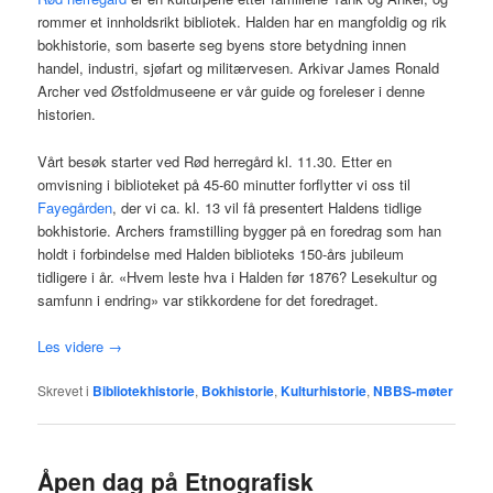
rommer et innholdsrikt bibliotek. Halden har en mangfoldig og rik
bokhistorie, som baserte seg byens store betydning innen
handel, industri, sjøfart og militærvesen. Arkivar James Ronald
Archer ved Østfoldmuseene er vår guide og foreleser i denne
historien.
Vårt besøk starter ved Rød herregård kl. 11.30. Etter en
omvisning i biblioteket på 45-60 minutter forflytter vi oss til
Fayegården
, der vi ca. kl. 13 vil få presentert Haldens tidlige
bokhistorie. Archers framstilling bygger på en foredrag som han
holdt i forbindelse med Halden biblioteks 150-års jubileum
tidligere i år. «Hvem leste hva i Halden før 1876? Lesekultur og
samfunn i endring» var stikkordene for det foredraget.
Les videre
→
Skrevet i
Bibliotekhistorie
,
Bokhistorie
,
Kulturhistorie
,
NBBS-møter
Åpen dag på Etnografisk