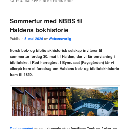
KATEGORIARKIV:
BIBLIOTEKHISTORIE
hovedinnholdet
sekundærinnholdet
Sommertur med NBBS til
Haldens bokhistorie
Publisert
5. mai 2026
av
Webansvarlig
Norsk bok- og bibliotekhistorisk selskap inviterer til
sommertur lørdag 30. mai til Halden, der vi får omvisning i
biblioteket i Rød herregård. I Bymuseet (Fayegården) får vi
etterpå høre et foredrag om Haldens bok- og bibliotekhistorie
fram til 1850.
Rød herregård
er en kulturperle etter familiene Tank og Anker, og