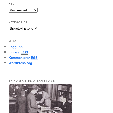
ARKIV
A
r
k
KATEGORIER
i
K
v
a
t
META
e
Logg inn
g
Innlegg
RSS
o
r
Kommentarer
RSS
i
WordPress.org
e
r
EN NORSK BIBLIOTEKHISTORIE