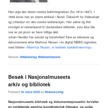
Han utga den første norske bokfortegnelsen (for 1814–1847). I
1849 skrev han en større artikkel i
Norsk Tidsskrift for Videnskab
og Litteratur
om den norske bokbransjen. Han søkte og fikk
innvilget et reisestipend til utenlandske bibliotek, som ikke ble
noe av på grunn av hans tidlige død.
Johan Henden har samlet og transkribert flere av tekstene og
dokumentene etter Martinus Nissen i en digital NBBS-utgivelse,
med tittelen
«Martinus Nissen, ei førebels kjeldetilnærming»
.
Skrevet i
Bibliotekfag
,
Bibliotekhistorie
Besøk i Nasjonalmuseets
arkiv og bibliotek
Publisert
18. mars 2025
av
Webansvarlig
Nasjonalmuseets bibliotek og dokumentasjonsarkiv forvalter
en omfattende samling kunsthistorisk litteratur, og unike