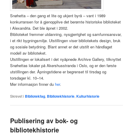
Snøhetta – den gang et lite og ukjent byrå – vant i 1989
konkurransen for å gjenopplive det berømte historiske biblioteket
i Alexandria. Det ble åpnet i 2002.
Biblioteket fremmer utdanning, nysgjerrighet og samfunnsansvar,
i et rikt bygningsmiljø. Utstillingen viser bibliotekets design, bruk
og sosiale betydning. Blant annet er det utstilt en håndlaget
modell av biblioteket.
Utstillingen er lokalisert i det nyåpnede Archive Gallery, tilknyttet
Snøhettas lokaler på Akershusstranda i Oslo, og er den første
utstillingen der. Åpningstidene er begrenset til tirsdag og
torsdager kl. 10–14.
Mer informasjon finner du
her
.
Skrevet i
Bibliotekfag
,
Bibliotekhistorie
,
Kulturhistorie
Publisering av bok- og
bibliotekhistorie