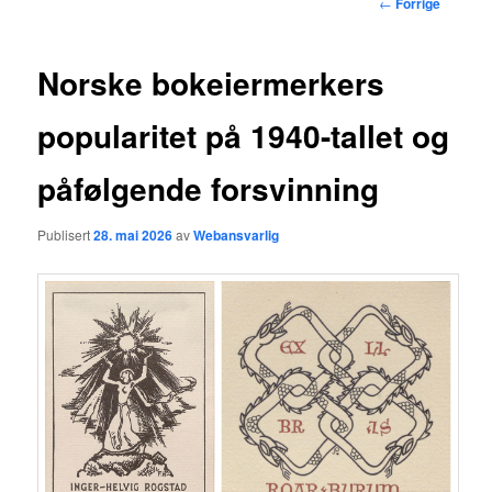
Innleggsnavigasj
←
Forrige
hovedinnholdet
Norske bokeiermerkers
popularitet på 1940-tallet og
påfølgende forsvinning
Publisert
28. mai 2026
av
Webansvarlig