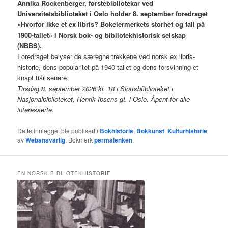
Annika Rockenberger, førstebibliotekar ved
Universitetsbiblioteket i Oslo holder 8. september foredraget
«Hvorfor ikke et ex libris? Bokeiermerkets storhet og fall på
1900-tallet» i Norsk bok- og bibliotekhistorisk selskap
(NBBS).
Foredraget belyser de særegne trekkene ved norsk ex libris-
historie, dens popularitet på 1940-tallet og dens forsvinning et
knapt tiår senere.
Tirsdag 8. september 2026 kl. 18 i Slottsbfiblioteket i
Nasjonalbiblioteket, Henrik Ibsens gt. i Oslo. Åpent for alle
interesserte.
Dette innlegget ble publisert i
Bokhistorie
,
Bokkunst
,
Kulturhistorie
av
Webansvarlig
. Bokmerk
permalenken
.
EN NORSK BIBLIOTEKHISTORIE