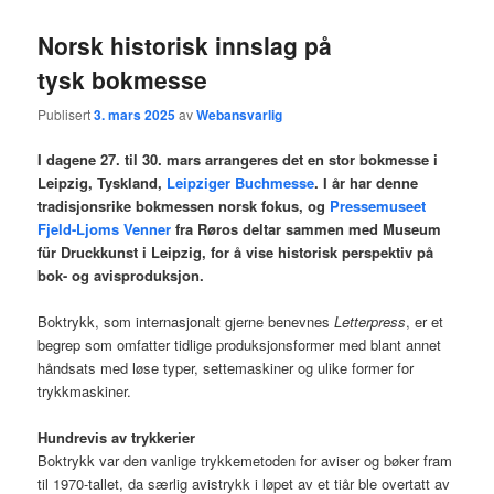
Norsk historisk innslag på
tysk bokmesse
Publisert
3. mars 2025
av
Webansvarlig
I dagene 27. til 30. mars arrangeres det en stor bokmesse i
Leipzig, Tyskland,
Leipziger Buchmesse
. I år har denne
tradisjonsrike bokmessen norsk fokus, og
Pressemuseet
Fjeld-Ljoms Venner
fra Røros deltar sammen med Museum
für Druckkunst i Leipzig, for å vise historisk perspektiv på
bok- og avisproduksjon.
Boktrykk, som internasjonalt gjerne benevnes
Letterpress
, er et
begrep som omfatter tidlige produksjonsformer med blant annet
håndsats med løse typer, settemaskiner og ulike former for
trykkmaskiner.
Hundrevis av trykkerier
Boktrykk var den vanlige trykkemetoden for aviser og bøker fram
til 1970-tallet, da særlig avistrykk i løpet av et tiår ble overtatt av