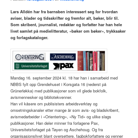
Lars Alldén har fra barnsben interessert seg for hvordan
aviser, blader og tidsskrifter og fremfor alt, bøker, blir til.
Som skribent, journalist, redaktør og forfatter har han hele
livet samlet på medielitteratur, «bøker om bøker», trykksaker
og forlagskataloger.
Mandag 16. september 2024 kl. 18 har han i samarbeid med
NBBS fylt opp Grendehuset i Korsgata 16 (nederst på
Grünerløkka) med publikasjoner som vil glede bokfolk,
avismennesker og bibliotekvenner.
Han vil kåsere om publisisters arbeidsverktøy og
omsetningskanaler etter mange år som avis- og bladskribent,
avismedarbeider i «Orientering», «Ny Tid» og ulike slags
publikasjoner. Han deler minner fra forlagene Pax,
Universitetsforlaget på Tøyen og Aschehoug. Og fra
organisasjonslivet blant oversettere, fagbokforfattere og venner