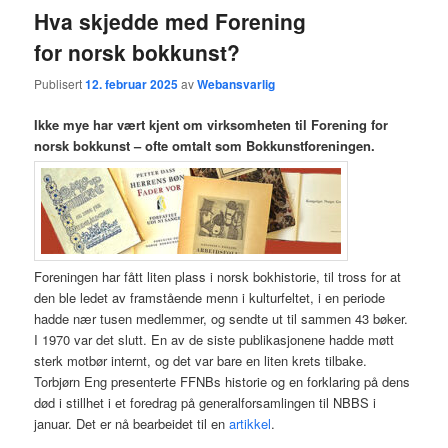
Hva skjedde med Forening
for norsk bokkunst?
Publisert
12. februar 2025
av
Webansvarlig
Ikke mye har vært kjent om virksomheten til Forening for
norsk bokkunst – ofte omtalt som Bokkunstforeningen.
Foreningen har fått liten plass i norsk bokhistorie, til tross for at
den ble ledet av framstående menn i kulturfeltet, i en periode
hadde nær tusen medlemmer, og sendte ut til sammen 43 bøker.
I 1970 var det slutt. En av de siste publikasjonene hadde møtt
sterk motbør internt, og det var bare en liten krets tilbake.
Torbjørn Eng presenterte FFNBs historie og en forklaring på dens
død i stillhet i et foredrag på generalforsamlingen til NBBS i
januar. Det er nå bearbeidet til en
artikkel
.