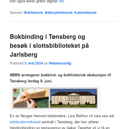
kan også leses gratis digitalt
her
.
Skrevet i
Bokhistorie
,
Boktrykkhistorie
,
Kulturhistorie
Bokbinding i Tønsberg og
besøk i slottsbiblioteket på
Jarlsberg
Publisert
3. mai 2024
av
Webansvarlig
NBBS arrangerer bokbind- og bokhistorisk ekskursjon til
Tønsberg lørdag 8. juni.
En av Norges fremste bokbindere, Lisa Bøthun vil vise oss sitt
bokbinderverksted
sentralt i Tønsberg, der hun utfører
håndinnbinding og restaurering av bøker. Deretter vil vi få en