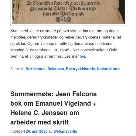
Seminaret vil se nærmere på hva visene handler om og deres
melodier, deres trykksteder og reiseruter, trykkenes materialitet
og bilder. Og om visenes etterliv og deres plass i arkivene.
Mandag 8. desember kl. 10-16:45 i Nasjonalbiblioteket i Oslo.
Seminaret vil også strømmes. Les mer
her
.
Skrevet i
Bokhistorie
,
Bokkunst
,
Boktrykkhistorie
,
Kulturhistorie
Sommermøte: Jean Falcons
bok om Emanuel Vigeland +
Helene C. Jenssen om
arbeider med skrift
Publisert
26. mai 2025
av
Webansvarlig