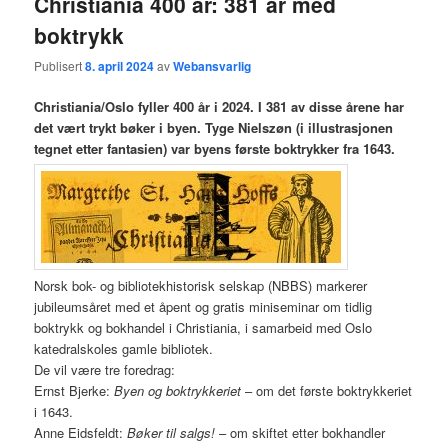
Christiania 400 år: 381 år med
boktrykk
Publisert
8. april 2024
av
Webansvarlig
Christiania/Oslo fyller 400 år i 2024. I 381 av disse årene har
det vært trykt bøker i byen. Tyge Nielszøn (i illustrasjonen
tegnet etter fantasien) var byens første boktrykker fra 1643.
Norsk bok- og bibliotekhistorisk selskap (NBBS) markerer
jubileumsåret med et åpent og gratis miniseminar om tidlig
boktrykk og bokhandel i Christiania, i samarbeid med Oslo
katedralskoles gamle bibliotek.
De vil være tre foredrag:
Ernst Bjerke:
Byen og boktrykkeriet
– om det første boktrykkeriet
i 1643.
Anne Eidsfeldt:
Bøker til salgs!
– om skiftet etter bokhandler