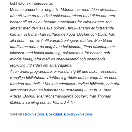
bokhistorisk interesserte.
Messen presenterer seg slik:
Mässan har med tiden utvecklats
från att vara en renodlad antikvariatmässa med äldre och rara
böcker till att bli en bredare mötesplats för olika aktörer som
arbetar med den ”fysiska boken”. Antikvariaten är fortfarande
kärnan, och man kan fortfarande köpa ”Böcker och Bilder från
alla tider” – ett av Antikvariatföreningens motton. Men bland
utställarna möter du idag även bokbindare, lärda sällskap och
bibliotek med boklig inriktning, auktionshus för böcker, och
mindre förlag, ofta med en specialiserad och spännande
utgivning vid sidan om allfarvägarna.
Även andra programpunkter vänder sig till den bokintresserade:
Kungliga bibliotekets vänförening Biblis ordnar varje år en serie
föredrag som hålls i Konstakademiens trevliga bibliotek, och ofta
arrangeras även en bokhistorisk utställning – i år bl. a. med
Artists’ Books, eller ”Konstnärsgjorda böcker”, från Thomas
Millroths samling och av Richard Årlin.
Skrevet i
Bokhistorie
,
Bokkunst
,
Boktrykkhistorie