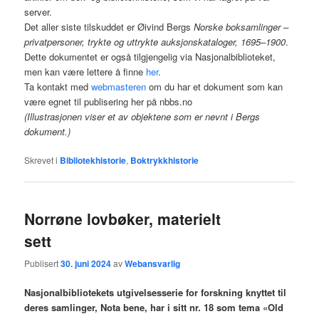
server.
Det aller siste tilskuddet er Øivind Bergs
Norske boksamlinger –
privatpersoner, trykte og uttrykte auksjonskataloger, 1695–1900
.
Dette dokumentet er også tilgjengelig via Nasjonalbiblioteket,
men kan være lettere å finne
her
.
Ta kontakt med
webmasteren
om du har et dokument som kan
være egnet til publisering her på nbbs.no
(Illustrasjonen viser et av objektene som er nevnt i Bergs
dokument.)
Skrevet i
Bibliotekhistorie
,
Boktrykkhistorie
Norrøne lovbøker, materielt
sett
Publisert
30. juni 2024
av
Webansvarlig
Nasjonalbibliotekets utgivelsesserie for forskning knyttet til
deres samlinger, Nota bene, har i sitt nr. 18 som tema «Old