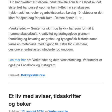
Hun har overtatt et tidligere industrilokale som hun i løpet av det
siste året har pusset opp, før hun flyttet inn settekasser,
trykkmaskiner, reoler og arbeidsbenker. Lørdag 19. oktober er det
klart for åpen dag for publikum. Dørene åpner kl. 11.
«Verkstedet — Senter for skrift og trykk» har som formål å
fremme skaperkraft, kreativitet og læringsglede gjennom
formidling og bevaring av grafisk og typografisk historie samt
være en møteplass med tilgang til utstyr for kunstnere,
designere, entusiaster, studenter og ungdom.
Les mer her
om Verkstedet og dets venneforening. Verkstedet er
også på Facebook og Instagram.
Skrevet i
Boktrykkhistorie
Et liv med aviser, tidsskrifter
og bøker
Publisert
12. august 2024
av
Webansvarlig