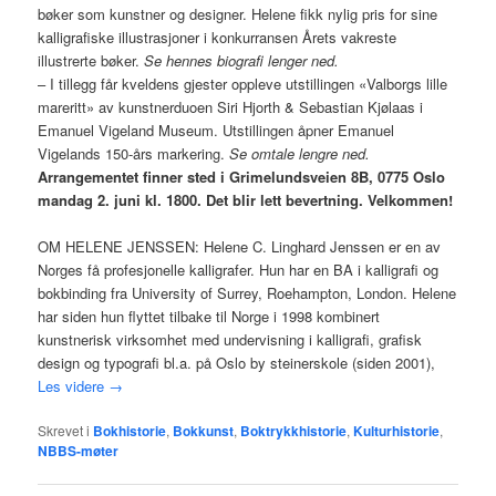
bøker som kunstner og designer. Helene fikk nylig pris for sine
kalligrafiske illustrasjoner i konkurransen Årets vakreste
illustrerte bøker.
Se hennes biografi lenger ned.
– I tillegg får kveldens gjester oppleve utstillingen «Valborgs lille
mareritt» av kunstnerduoen Siri Hjorth & Sebastian Kjølaas i
Emanuel Vigeland Museum. Utstillingen åpner Emanuel
Vigelands 150-års markering.
Se omtale lengre ned.
Arrangementet finner sted i Grimelundsveien 8B, 0775 Oslo
mandag 2. juni kl. 1800.
Det blir lett bevertning. Velkommen!
OM HELENE JENSSEN: Helene C. Linghard Jenssen er en av
Norges få profesjonelle kalligrafer. Hun har en BA i kalligrafi og
bokbinding fra University of Surrey, Roehampton, London. Helene
har siden hun flyttet tilbake til Norge i 1998 kombinert
kunstnerisk virksomhet med undervisning i kalligrafi, grafisk
design og typografi bl.a. på Oslo by steinerskole (siden 2001),
Les videre
→
Skrevet i
Bokhistorie
,
Bokkunst
,
Boktrykkhistorie
,
Kulturhistorie
,
NBBS-møter