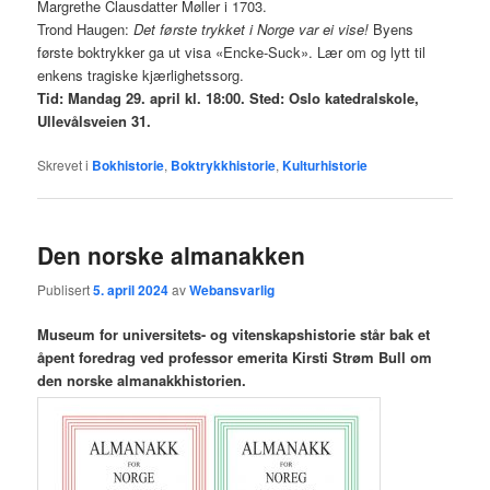
Margrethe Clausdatter Møller i 1703.
Trond Haugen:
Det første trykket i Norge var ei vise!
Byens
første boktrykker ga ut visa «Encke-Suck». Lær om og lytt til
enkens tragiske kjærlighetssorg.
Tid: Mandag 29. april kl. 18:00. Sted: Oslo katedralskole,
Ullevålsveien 31.
Skrevet i
Bokhistorie
,
Boktrykkhistorie
,
Kulturhistorie
Den norske almanakken
Publisert
5. april 2024
av
Webansvarlig
Museum for universitets- og vitenskapshistorie står bak et
åpent foredrag ved professor emerita Kirsti Strøm Bull om
den norske almanakkhistorien.