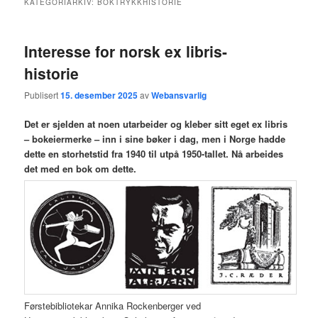
KATEGORIARKIV:
BOKTRYKKHISTORIE
hovedinnholdet
sekundærinnholdet
Interesse for norsk ex libris-
historie
Publisert
15. desember 2025
av
Webansvarlig
Det er sjelden at noen utarbeider og kleber sitt eget ex libris
– bokeiermerke – inn i sine bøker i dag, men i Norge hadde
dette en storhetstid fra 1940 til utpå 1950-tallet. Nå arbeides
det med en bok om dette.
Førstebibliotekar Annika Rockenberger ved