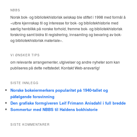
NBBS
Norsk bok- og bibliotekhistorisk selskap ble stiftet i 1998 med formål å
«utbre kjennskap til og interesse for bok- og bibliotekhistorie med
særlig henblikk på norske forhold, fremme bok- og bibliotekhistorisk
forskning samt bidra til registrering, innsamling og bevaring av bok-
og bibliotekhistorisk materiale».
VI ØNSKER TIPS
om relevante arrangementer, utgivelser og andre nyheter som kan
publiseres på dette nettstedet. Kontakt Web-ansvarlig!
SISTE INNLEGG
Norske bokeiermerkers popularitet på 1940-tallet og
påfølgende forsvinning
Den grafiske formgiveren Leif Frimann Anisdahl i full bredde
Sommertur med NBBS til Haldens bokhistorie
SISTE KOMMENTARER