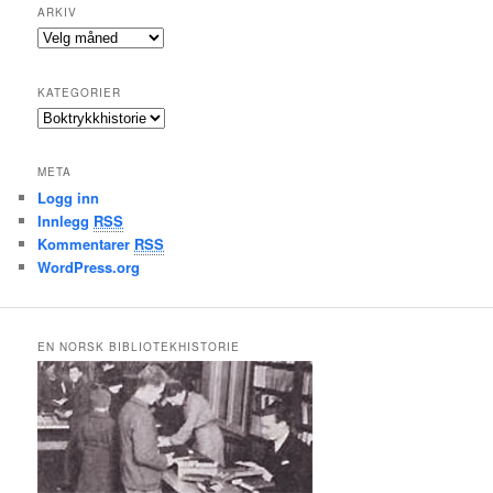
ARKIV
A
r
k
KATEGORIER
i
K
v
a
t
META
e
Logg inn
g
Innlegg
RSS
o
r
Kommentarer
RSS
i
WordPress.org
e
r
EN NORSK BIBLIOTEKHISTORIE