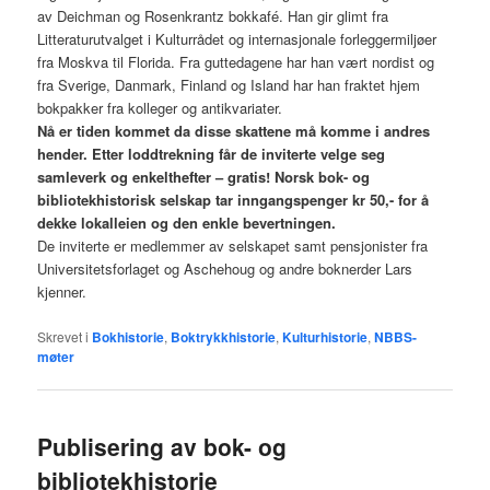
av Deichman og Rosenkrantz bokkafé. Han gir glimt fra
Litteraturutvalget i Kulturrådet og internasjonale forleggermiljøer
fra Moskva til Florida. Fra guttedagene har han vært nordist og
fra Sverige, Danmark, Finland og Island har han fraktet hjem
bokpakker fra kolleger og antikvariater.
Nå er tiden kommet da disse skattene må komme i andres
hender. Etter loddtrekning får de inviterte velge seg
samleverk og enkelthefter – gratis! Norsk bok- og
bibliotekhistorisk selskap tar inngangspenger kr 50,- for å
dekke lokalleien og den enkle bevertningen.
De inviterte er medlemmer av selskapet samt pensjonister fra
Universitetsforlaget og Aschehoug og andre boknerder Lars
kjenner.
Skrevet i
Bokhistorie
,
Boktrykkhistorie
,
Kulturhistorie
,
NBBS-
møter
Publisering av bok- og
bibliotekhistorie