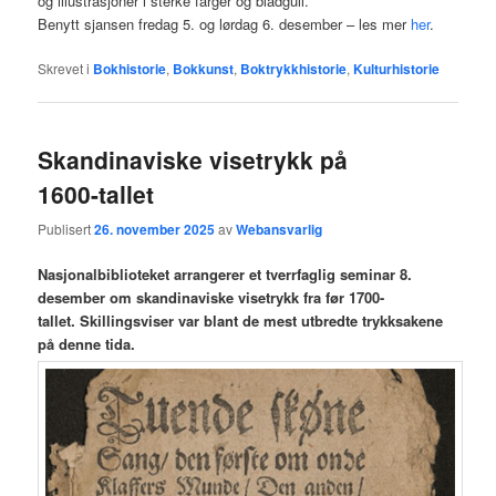
og illustrasjoner i sterke farger og bladgull.
Benytt sjansen fredag 5. og lørdag 6. desember – les mer
her
.
Skrevet i
Bokhistorie
,
Bokkunst
,
Boktrykkhistorie
,
Kulturhistorie
Skandinaviske visetrykk på
1600-tallet
Publisert
26. november 2025
av
Webansvarlig
Nasjonalbiblioteket arrangerer et tverrfaglig seminar 8.
desember om skandinaviske visetrykk fra før 1700-
tallet. Skillingsviser var blant de mest utbredte trykksakene
på denne tida.