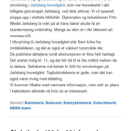
omvisning i
Jarlsberg hovedgård
, som var hovedsetet i det
tidligere grevskapet Jarlsberg, ved dets arkivar. Vi vil spesielt
stoppe opp i slottets bibliotek. Diplomaten og bokelskeren Fritz
Wedel Jarlsberg la vekt på at hans bøker skulle få en
standsmessig innbinding. Mange av dem er i rikt dekorert art
nouveau-stil.
I tilknytning til Jarlsberg hovedgård står Sem kirke fra
middelalderen, og det er også et vakkert turområde der.
De praktiske detaljene rundt ekskursjonen er ikke helt fastlagt.
Det starter trolig kl. 11, og det blir tid til et lite måltid mellom de
to delene. Deltakerne må betale kr 200 for omvisningen på
Jarlsberg hovedgård. Togforbindelsene er gode, men det kan
også være mulig med bildeling.
Vi kommer tilbake med nærmere informasjon, men sett av plass
i kalenderen allerede nå hvis du er interessert.
Skrevet i
Bokhistorie
,
Bokkunst
,
Boktrykkhistorie
,
Kulturhistorie
,
NBBS-møter