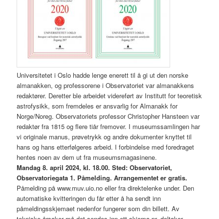
Universitetet i Oslo hadde lenge enerett til å gi ut den norske
almanakken, og professorene i Observatoriet var almanakkens
redaktører. Deretter ble arbeidet videreført av Institutt for teoretisk
astrofysikk, som fremdeles er ansvarlig for Almanakk for
Norge/Noreg. Observatoriets professor Christopher Hansteen var
redaktør fra 1815 og flere tiår fremover. I museumssamlingen har
vi originale manus, prøvetrykk og andre dokumenter knyttet til
hans og hans etterfølgeres arbeid. I forbindelse med foredraget
hentes noen av dem ut fra museumsmagasinene.
Mandag 8. april 2024, kl. 18.00. Sted: Observatoriet,
Observatoriegata 1. Påmelding. Arrangementet er gratis.
Påmelding på www.muv.uio.no eller fra direktelenke under. Den
automatiske kvitteringen du får etter å ha sendt inn
påmeldingsskjemaet nedenfor fungerer som din billett. Av
tekniske årsaker må det sendes inn ett skjema pr. deltaker.