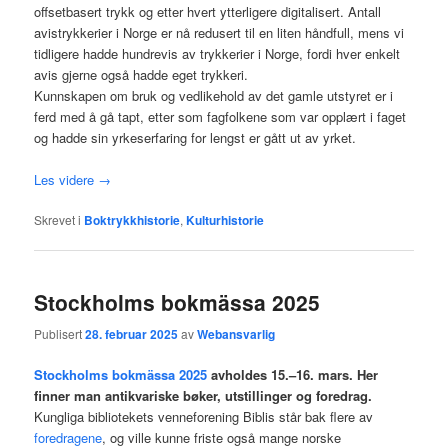
offsetbasert trykk og etter hvert ytterligere digitalisert. Antall
avistrykkerier i Norge er nå redusert til en liten håndfull, mens vi
tidligere hadde hundrevis av trykkerier i Norge, fordi hver enkelt
avis gjerne også hadde eget trykkeri.
Kunnskapen om bruk og vedlikehold av det gamle utstyret er i
ferd med å gå tapt, etter som fagfolkene som var opplært i faget
og hadde sin yrkeserfaring for lengst er gått ut av yrket.
Les videre
→
Skrevet i
Boktrykkhistorie
,
Kulturhistorie
Stockholms bokmässa 2025
Publisert
28. februar 2025
av
Webansvarlig
Stockholms bokmässa 2025
avholdes 15.–16. mars. Her
finner man antikvariske bøker, utstillinger og foredrag.
Kungliga bibliotekets venneforening Biblis står bak flere av
foredragene
, og ville kunne friste også mange norske