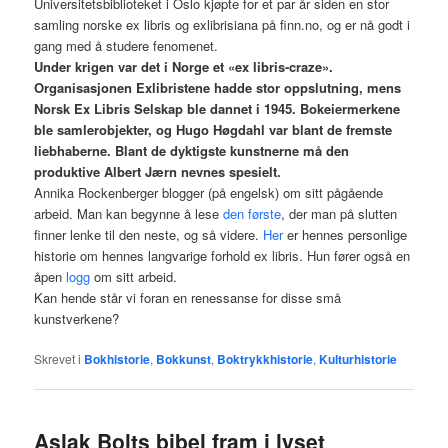
Universitetsbiblioteket i Oslo kjøpte for et par år siden en stor
samling norske ex libris og exlibrisiana på finn.no, og er nå godt i
gang med å studere fenomenet.
Under krigen var det i Norge et «ex libris-craze».
Organisasjonen Exlibristene hadde stor oppslutning, mens
Norsk Ex Libris Selskap ble dannet i 1945. Bokeiermerkene
ble samlerobjekter, og Hugo Høgdahl var blant de fremste
liebhaberne. Blant de dyktigste kunstnerne må den
produktive Albert Jærn nevnes spesielt.
Annika Rockenberger blogger (på engelsk) om sitt pågående
arbeid. Man kan begynne å lese
den første
, der man på slutten
finner lenke til den neste, og så videre.
Her
er hennes personlige
historie om hennes langvarige forhold ex libris. Hun fører også en
åpen
logg
om sitt arbeid.
Kan hende står vi foran en renessanse for disse små
kunstverkene?
Skrevet i
Bokhistorie
,
Bokkunst
,
Boktrykkhistorie
,
Kulturhistorie
Aslak Bolts bibel fram i lyset