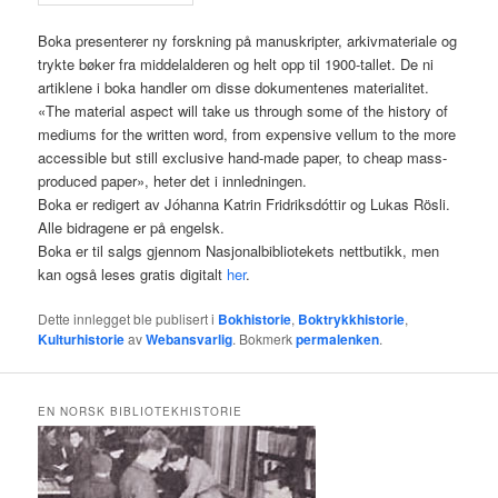
Boka presenterer ny forskning på manuskripter, arkivmateriale og
trykte bøker fra middelalderen og helt opp til 1900-tallet. De ni
artiklene i boka handler om disse dokumentenes materialitet.
«The material aspect will take us through some of the history of
mediums for the written word, from expensive vellum to the more
accessible but still exclusive hand-made paper, to cheap mass-
produced paper», heter det i innledningen.
Boka er redigert av Jóhanna Katrin Fridriksdóttir og Lukas Rösli.
Alle bidragene er på engelsk.
Boka er til salgs gjennom Nasjonalbibliotekets nettbutikk, men
kan også leses gratis digitalt
her
.
Dette innlegget ble publisert i
Bokhistorie
,
Boktrykkhistorie
,
Kulturhistorie
av
Webansvarlig
. Bokmerk
permalenken
.
EN NORSK BIBLIOTEKHISTORIE