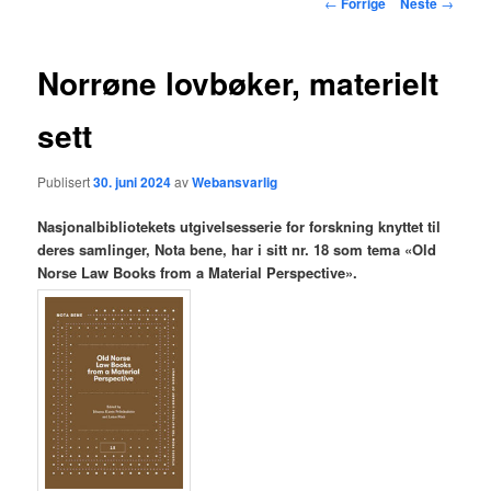
Innleggsnavigasjon
←
Forrige
Neste
→
hovedinnholdet
Norrøne lovbøker, materielt
sett
Publisert
30. juni 2024
av
Webansvarlig
Nasjonalbibliotekets utgivelsesserie for forskning knyttet til
deres samlinger, Nota bene, har i sitt nr. 18 som tema «Old
Norse Law Books from a Material Perspective».