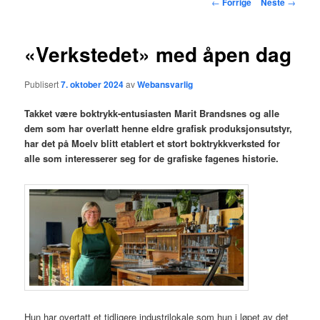
Innleggsnavigasjon
←
Forrige
Neste
→
hovedinnholdet
«Verkstedet» med åpen dag
Publisert
7. oktober 2024
av
Webansvarlig
Takket være boktrykk-entusiasten Marit Brandsnes og alle
dem som har overlatt henne eldre grafisk produksjonsutstyr,
har det på Moelv blitt etablert et stort boktrykkverksted for
alle som interesserer seg for de grafiske fagenes historie.
Hun har overtatt et tidligere industrilokale som hun i løpet av det