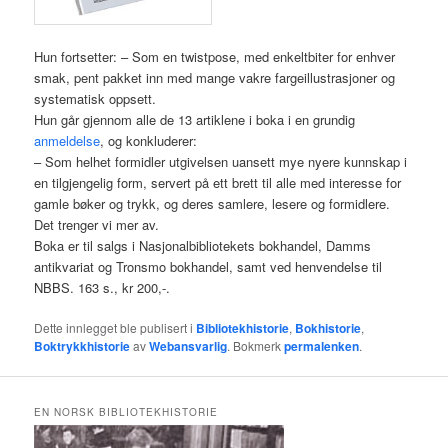
Hun fortsetter: – Som en twistpose, med enkeltbiter for enhver
smak, pent pakket inn med mange vakre fargeillustrasjoner og
systematisk oppsett.
Hun går gjennom alle de 13 artiklene i boka i en grundig
anmeldelse
, og konkluderer:
– Som helhet formidler utgivelsen uansett mye nyere kunnskap i
en tilgjengelig form, servert på ett brett til alle med interesse for
gamle bøker og trykk, og deres samlere, lesere og formidlere.
Det trenger vi mer av.
Boka er til salgs i Nasjonalbibliotekets bokhandel, Damms
antikvariat og Tronsmo bokhandel, samt ved henvendelse til
NBBS. 163 s., kr 200,-.
Dette innlegget ble publisert i
Bibliotekhistorie
,
Bokhistorie
,
Boktrykkhistorie
av
Webansvarlig
. Bokmerk
permalenken
.
EN NORSK BIBLIOTEKHISTORIE