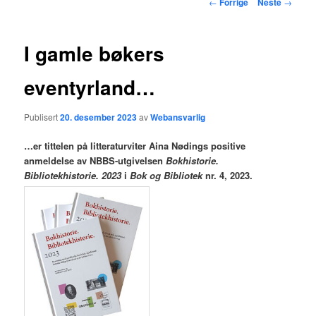
Innleggsnavigasjon
←
Forrige
Neste
→
hovedinnholdet
I gamle bøkers
eventyrland…
Publisert
20. desember 2023
av
Webansvarlig
…er tittelen på litteraturviter Aina Nødings positive
anmeldelse av NBBS-utgivelsen
Bokhistorie.
Bibliotekhistorie. 2023
i
Bok og Bibliotek
nr. 4, 2023.