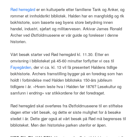
Rød herregård
er en kulturperle etter familiene Tank og Anker, og
rommer et innholdsrikt bibliotek. Halden har en mangfoldig og rik
bokhistorie, som baserte seg byens store betydning innen
handel, industri, sjøfart og militærvesen. Arkivar James Ronald
Archer ved Østfoldmuseene er vår guide og foreleser i denne
historien.
Vårt besøk starter ved Rød herregård kl. 11.30. Etter en
omvisning i biblioteket på 45-60 minutter forflytter vi oss til
Fayegården
, der vi ca. kl. 13 vil få presentert Haldens tidlige
bokhistorie. Archers framstilling bygger på en foredrag som han
holdt i forbindelse med Halden biblioteks 150-års jubileum
tidligere i år. «Hvem leste hva i Halden før 1876? Lesekultur og
samfunn i endring» var stikkordene for det foredraget.
Rød herregård skal overføres fra Østfoldmuseene til en stiftelse
dagen etter vårt besøk, og dette er siste mulighet for å besøke
stedet i år. Dette gjør også at vårt besøk på Rød må begrenses til
biblioteket. Men den historiske parken utenfor er åpen.