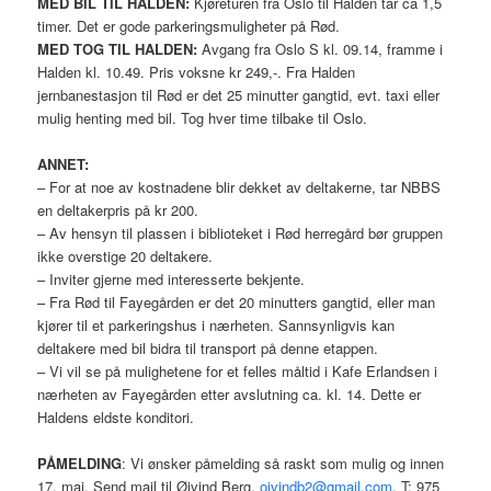
MED BIL TIL HALDEN:
Kjøreturen fra Oslo til Halden tar ca 1,5
timer. Det er gode parkeringsmuligheter på Rød.
MED TOG TIL HALDEN:
Avgang fra Oslo S kl. 09.14, framme i
Halden kl. 10.49. Pris voksne kr 249,-. Fra Halden
jernbanestasjon til Rød er det 25 minutter gangtid, evt. taxi eller
mulig henting med bil. Tog hver time tilbake til Oslo.
ANNET:
– For at noe av kostnadene blir dekket av deltakerne, tar NBBS
en deltakerpris på kr 200.
– Av hensyn til plassen i biblioteket i Rød herregård bør gruppen
ikke overstige 20 deltakere.
– Inviter gjerne med interesserte bekjente.
– Fra Rød til Fayegården er det 20 minutters gangtid, eller man
kjører til et parkeringshus i nærheten. Sannsynligvis kan
deltakere med bil bidra til transport på denne etappen.
– Vi vil se på mulighetene for et felles måltid i Kafe Erlandsen i
nærheten av Fayegården etter avslutning ca. kl. 14. Dette er
Haldens eldste konditori.
PÅMELDING
: Vi ønsker påmelding så raskt som mulig og innen
17. mai. Send mail til Øivind Berg,
oivindb2@gmail.com
, T: 975