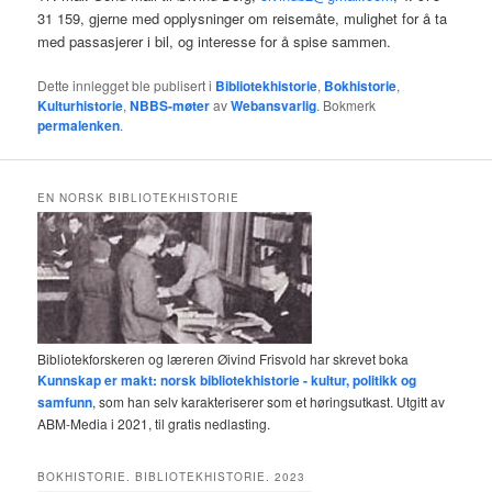
31 159, gjerne med opplysninger om reisemåte, mulighet for å ta
med passasjerer i bil, og interesse for å spise sammen.
Dette innlegget ble publisert i
Bibliotekhistorie
,
Bokhistorie
,
Kulturhistorie
,
NBBS-møter
av
Webansvarlig
. Bokmerk
permalenken
.
EN NORSK BIBLIOTEKHISTORIE
Bibliotekforskeren og læreren Øivind Frisvold har skrevet boka
Kunnskap er makt: norsk bibliotekhistorie - kultur, politikk og
samfunn
, som han selv karakteriserer som et høringsutkast. Utgitt av
ABM-Media i 2021, til gratis nedlasting.
BOKHISTORIE. BIBLIOTEKHISTORIE. 2023