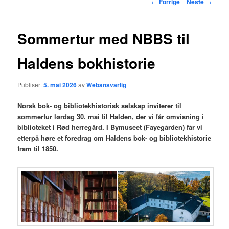
Innleggsnavigasjon
←
Forrige
Neste
→
hovedinnholdet
Sommertur med NBBS til
Haldens bokhistorie
Publisert
5. mai 2026
av
Webansvarlig
Norsk bok- og bibliotekhistorisk selskap inviterer til
sommertur lørdag 30. mai til Halden, der vi får omvisning i
biblioteket i Rød herregård. I Bymuseet (Fayegården) får vi
etterpå høre et foredrag om Haldens bok- og bibliotekhistorie
fram til 1850.