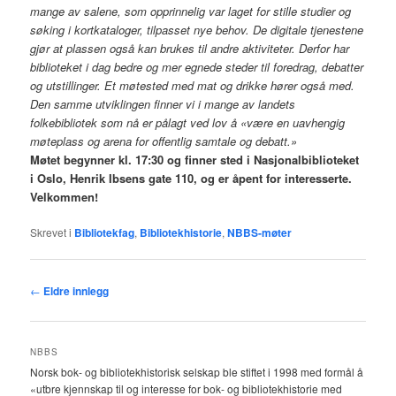
mange av salene, som opprinnelig var laget for stille studier og
søking i kortkataloger, tilpasset nye behov. De digitale tjenestene
gjør at plassen også kan brukes til andre aktiviteter. Derfor har
biblioteket i dag bedre og mer egnede steder til foredrag, debatter
og utstillinger. Et møtested med mat og drikke hører også med.
Den samme utviklingen finner vi i mange av landets
folkebibliotek som nå er pålagt ved lov å «være en uavhengig
møteplass og arena for offentlig samtale og debatt.»
Møtet begynner kl. 17:30 og finner sted i Nasjonalbiblioteket
i Oslo, Henrik Ibsens gate 110, og er åpent for interesserte.
Velkommen!
Skrevet i
Bibliotekfag
,
Bibliotekhistorie
,
NBBS-møter
Innleggsnavigasjon
←
Eldre innlegg
NBBS
Norsk bok- og bibliotekhistorisk selskap ble stiftet i 1998 med formål å
«utbre kjennskap til og interesse for bok- og bibliotekhistorie med