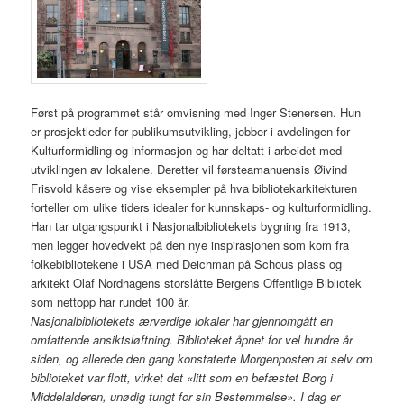
Først på programmet står omvisning med Inger Stenersen. Hun
er prosjektleder for publikumsutvikling, jobber i avdelingen for
Kulturformidling og informasjon og har deltatt i arbeidet med
utviklingen av lokalene. Deretter vil førsteamanuensis Øivind
Frisvold kåsere og vise eksempler på hva bibliotekarkitekturen
forteller om ulike tiders idealer for kunnskaps- og kulturformidling.
Han tar utgangspunkt i Nasjonalbibliotekets bygning fra 1913,
men legger hovedvekt på den nye inspirasjonen som kom fra
folkebibliotekene i USA med Deichman på Schous plass og
arkitekt Olaf Nordhagens storslåtte Bergens Offentlige Bibliotek
som nettopp har rundet 100 år.
Nasjonalbibliotekets ærverdige lokaler har gjennomgått en
omfattende ansiktsløftning. Biblioteket åpnet for vel hundre år
siden, og allerede den gang konstaterte Morgenposten at selv om
biblioteket var flott, virket det «litt som en befæstet Borg i
Middelalderen, unødig tungt for sin Bestemmelse». I dag er