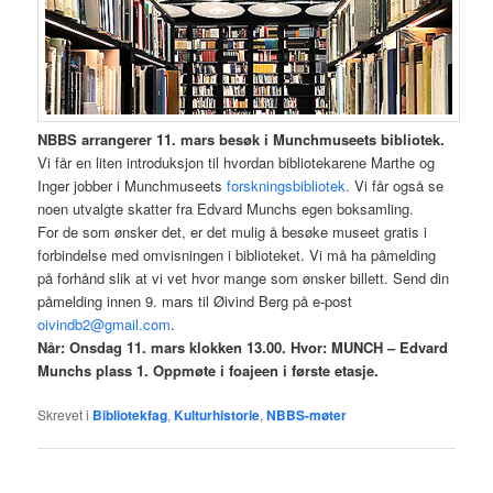
NBBS arrangerer 11. mars besøk i Munchmuseets bibliotek.
Vi får en liten introduksjon til hvordan bibliotekarene Marthe og
Inger jobber i Munchmuseets
forskningsbibliotek
. Vi får også se
noen utvalgte skatter fra Edvard Munchs egen boksamling.
For de som ønsker det, er det mulig å besøke museet gratis i
forbindelse med omvisningen i biblioteket. Vi må ha påmelding
på forhånd slik at vi vet hvor mange som ønsker billett. Send din
påmelding innen 9. mars til Øivind Berg på e-post
oivindb2@gmail.com
.
Når: Onsdag 11. mars klokken 13.00. Hvor: MUNCH – Edvard
Munchs plass 1. Oppmøte i foajeen i første etasje.
Skrevet i
Bibliotekfag
,
Kulturhistorie
,
NBBS-møter