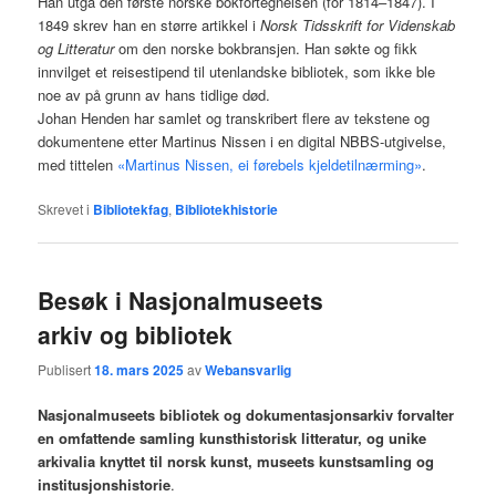
Han utga den første norske bokfortegnelsen (for 1814–1847). I
1849 skrev han en større artikkel i
Norsk Tidsskrift for Videnskab
og Litteratur
om den norske bokbransjen. Han søkte og fikk
innvilget et reisestipend til utenlandske bibliotek, som ikke ble
noe av på grunn av hans tidlige død.
Johan Henden har samlet og transkribert flere av tekstene og
dokumentene etter Martinus Nissen i en digital NBBS-utgivelse,
med tittelen
«Martinus Nissen, ei førebels kjeldetilnærming»
.
Skrevet i
Bibliotekfag
,
Bibliotekhistorie
Besøk i Nasjonalmuseets
arkiv og bibliotek
Publisert
18. mars 2025
av
Webansvarlig
Nasjonalmuseets bibliotek og dokumentasjonsarkiv forvalter
en omfattende samling kunsthistorisk litteratur, og unike
arkivalia knyttet til norsk kunst, museets kunstsamling og
institusjonshistorie
.