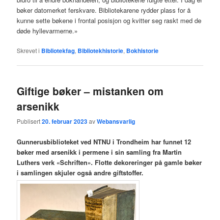
bøker datomerket ferskvare. Bibliotekarene rydder plass for å
kunne sette bøkene i frontal posisjon og kvitter seg raskt med de
døde hyllevarmerne.»
Skrevet i
Bibliotekfag
,
Bibliotekhistorie
,
Bokhistorie
Giftige bøker – mistanken om
arsenikk
Publisert
20. februar 2023
av
Webansvarlig
Gunnerusbiblioteket ved NTNU i Trondheim har funnet 12
bøker med arsenikk i permene i sin samling fra Martin
Luthers verk «Schriften». Flotte dekoreringer på gamle bøker
i samlingen skjuler også andre giftstoffer.