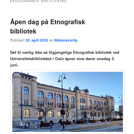
KATEGORIARKIV:
BIBLIOTEKFAG
hovedinnholdet
sekundærinnholdet
Åpen dag på Etnografisk
bibliotek
Publisert
28. april 2026
av
Webansvarlig
Det til vanlig ikke så tilgjengelige Etnografisk bibliotek ved
Universitetsbiblioteket i Oslo åpner sine dører onsdag 3.
juni.