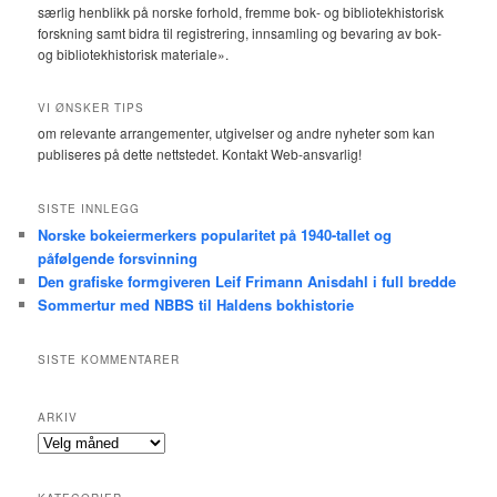
særlig henblikk på norske forhold, fremme bok- og bibliotekhistorisk
forskning samt bidra til registrering, innsamling og bevaring av bok-
og bibliotekhistorisk materiale».
VI ØNSKER TIPS
om relevante arrangementer, utgivelser og andre nyheter som kan
publiseres på dette nettstedet. Kontakt Web-ansvarlig!
SISTE INNLEGG
Norske bokeiermerkers popularitet på 1940-tallet og
påfølgende forsvinning
Den grafiske formgiveren Leif Frimann Anisdahl i full bredde
Sommertur med NBBS til Haldens bokhistorie
SISTE KOMMENTARER
ARKIV
A
r
k