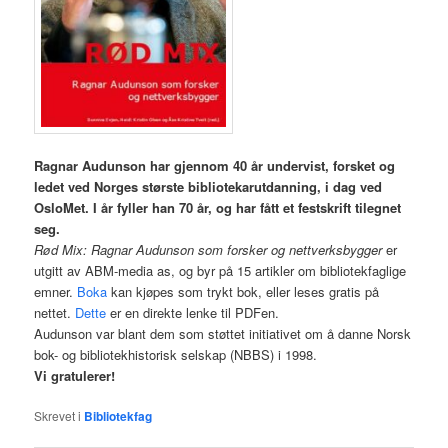
Ragnar Audunson har gjennom 40 år undervist, forsket og
ledet ved Norges største bibliotekarutdanning, i dag ved
OsloMet. I år fyller han 70 år, og har fått et festskrift tilegnet
seg.
Rød Mix: Ragnar Audunson som forsker og nettverksbygger
er
utgitt av ABM-media as, og byr på 15 artikler om bibliotekfaglige
emner.
Boka
kan kjøpes som trykt bok, eller leses gratis på
nettet.
Dette
er en direkte lenke til PDFen.
Audunson var blant dem som støttet initiativet om å danne Norsk
bok- og bibliotekhistorisk selskap (NBBS) i 1998.
Vi gratulerer!
Skrevet i
Bibliotekfag