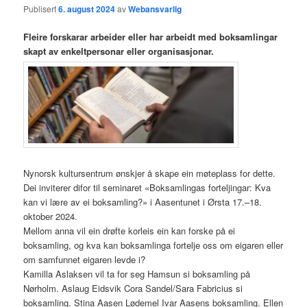
Publisert
6. august 2024
av
Webansvarlig
Fleire forskarar arbeider eller har arbeidt med boksamlingar
skapt av enkeltpersonar eller organisasjonar.
Nynorsk kultursentrum ønskjer å skape ein møteplass for dette.
Dei inviterer difor til seminaret «Boksamlingas forteljingar: Kva
kan vi lære av ei boksamling?» i Aasentunet i Ørsta 17.–18.
oktober 2024.
Mellom anna vil ein drøfte korleis ein kan forske på ei
boksamling, og kva kan boksamlinga fortelje oss om eigaren eller
om samfunnet eigaren levde i?
Kamilla Aslaksen vil ta for seg Hamsun si boksamling på
Nørholm. Aslaug Eidsvik Cora Sandel/Sara Fabricius si
boksamling. Stina Aasen Lødemel Ivar Aasens boksamling. Ellen