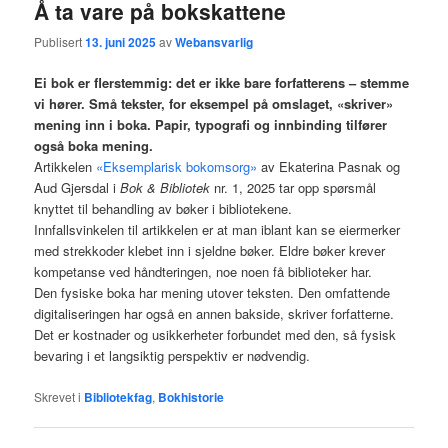
Å ta vare på bokskattene
Publisert
13. juni 2025
av
Webansvarlig
Ei bok er flerstemmig: det er ikke bare forfatterens – stemme
vi hører. Små tekster, for eksempel på omslaget, «skriver»
mening inn i boka. Papir, typografi og innbinding tilfører
også boka mening.
Artikkelen
«Eksemplarisk bokomsorg»
av Ekaterina Pasnak og
Aud Gjersdal i
Bok & Bibliotek
nr. 1, 2025 tar opp spørsmål
knyttet til behandling av bøker i bibliotekene.
Innfallsvinkelen til artikkelen er at man iblant kan se eiermerker
med strekkoder klebet inn i sjeldne bøker. Eldre bøker krever
kompetanse ved håndteringen, noe noen få biblioteker har.
Den fysiske boka har mening utover teksten. Den omfattende
digitaliseringen har også en annen bakside, skriver forfatterne.
Det er kostnader og usikkerheter forbundet med den, så fysisk
bevaring i et langsiktig perspektiv er nødvendig.
Skrevet i
Bibliotekfag
,
Bokhistorie