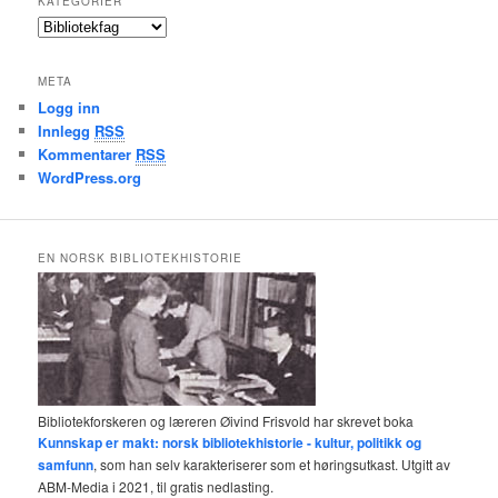
KATEGORIER
i
K
v
a
t
META
e
Logg inn
g
Innlegg
RSS
o
r
Kommentarer
RSS
i
WordPress.org
e
r
EN NORSK BIBLIOTEKHISTORIE
Bibliotekforskeren og læreren Øivind Frisvold har skrevet boka
Kunnskap er makt: norsk bibliotekhistorie - kultur, politikk og
samfunn
, som han selv karakteriserer som et høringsutkast. Utgitt av
ABM-Media i 2021, til gratis nedlasting.