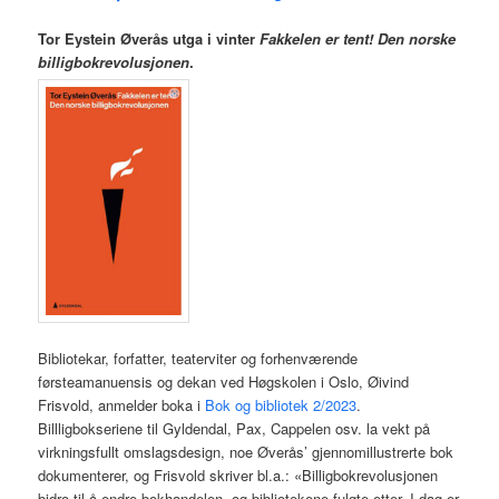
Tor Eystein Øverås utga i vinter
Fakkelen er tent! Den norske
billigbokrevolusjonen
.
Bibliotekar, forfatter, teaterviter og forhenværende
førsteamanuensis og dekan ved Høgskolen i Oslo, Øivind
Frisvold, anmelder boka i
Bok og bibliotek 2/2023
.
Billligbokseriene til Gyldendal, Pax, Cappelen osv. la vekt på
virkningsfullt omslagsdesign, noe Øverås’ gjennomillustrerte bok
dokumenterer, og Frisvold skriver bl.a.: «Billigbokrevolusjonen
bidro til å endre bokhandelen, og bibliotekene fulgte etter. I dag er