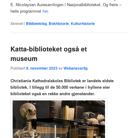
E. NIcolaysen Auresamlingen i Nasjonalbiblioteket. Og fleire –
heile programmet
her
.
Skrevet i
Bibliotekfag
,
Bokhistorie
,
Kulturhistorie
Katta-biblioteket også et
museum
Publisert
9. november 2023
av
Webansvarlig
Christiania Kathedralskoles Bibliotek er landets eldste
bibliotek. I tillegg til de 50.000 verkene i hyllene eier
biblioteket også en rekke andre gjenstander.