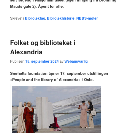
Mauds gate 2). Åpent for alle.
Skrevet i
Bibliotekfag
,
Bibliotekhistorie
,
NBBS-møter
Folket og biblioteket i
Alexandria
Publisert
15. september 2024
av
Webansvarlig
Snøhetta foundation åpner 17. september utstillingen
«People and the library of Alexandria» i Oslo.