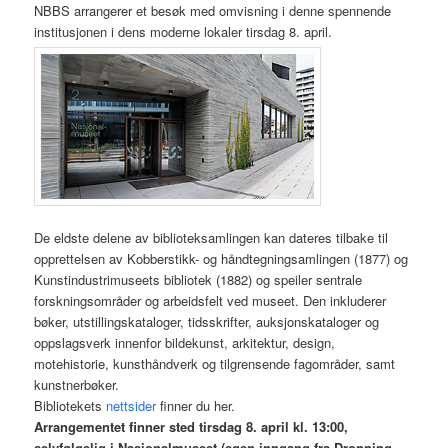
NBBS arrangerer et besøk med omvisning i denne spennende
institusjonen i dens moderne lokaler tirsdag 8. april.
De eldste delene av biblioteksamlingen kan dateres tilbake til
opprettelsen av Kobberstikk- og håndtegningsamlingen (1877) og
Kunstindustrimuseets bibliotek (1882) og speiler sentrale
forskningsområder og arbeidsfelt ved museet. Den inkluderer
bøker, utstillingskataloger, tidsskrifter, auksjonskataloger og
oppslagsverk innenfor bildekunst, arkitektur, design,
motehistorie, kunsthåndverk og tilgrensende fagområder, samt
kunstnerbøker.
Bibliotekets
nettsider
finner du her.
Arrangementet finner sted tirsdag 8. april kl. 13:00,
selvfølgelig i Nasjonalmuseet (egen inngang fra Dronning