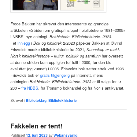
Frode Bakken har skrevet den interessante og grundige
artikkelen «Striden om gratisprinsippet i bibliotekene 1981–2005»
i NBBS’ nye antologi
Bokhistorie. Bibliotekhistorie. 2023
.
I et
innlegg
i
Bok og bibliotek
2/2023 påpeker Bakken at Øivind
Frisvolds norske bibliotekhistorie fra 2021,
Kunnskap er makt.
Norsk bibliotekhistorie – kultur, politikk og samfunn
har oversett
at denne striden kom opp igjen for fullt i 2000, før den ble
avsluttet (og vunnet) i 2005. Frisvolds bok setter strek ved 1996.
Frisvolds bok er
gratis tilgjengelig
på internett, mens
antologien
Bokhistorie. Bibliotekhistorie. 2023
er til salgs for kr
200 –
fra NBBS
, fra Tronsmo bokhandel og fra Norlis antikvariat.
Skrevet i
Bibliotekfag
,
Bibliotekhistorie
Fakkelen er tent!
Publisert
12. juni 2023
av
Webansvarlig