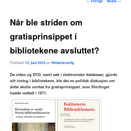
Innleggsnavigasjon
←
Forrige
Neste
→
hovedinnholdet
Når ble striden om
gratisprinsippet i
bibliotekene avsluttet?
Publisert
13. juni 2023
av
Webansvarlig
Da video og DVD, samt søk i elektroniske databaser, gjorde
sitt inntog i bibliotekene, ble det en politisk diskusjon om
dette skulle unntas fra gratisprinsippet, som Stortinget
hadde vedtatt i 1971.