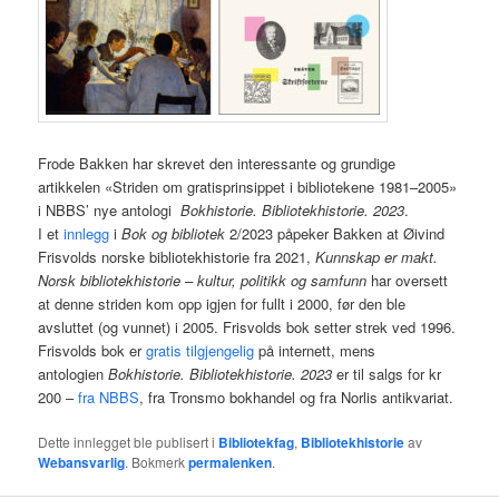
Frode Bakken har skrevet den interessante og grundige
artikkelen «Striden om gratisprinsippet i bibliotekene 1981–2005»
i NBBS’ nye antologi
Bokhistorie. Bibliotekhistorie. 2023
.
I et
innlegg
i
Bok og bibliotek
2/2023 påpeker Bakken at Øivind
Frisvolds norske bibliotekhistorie fra 2021,
Kunnskap er makt.
Norsk bibliotekhistorie – kultur, politikk og samfunn
har oversett
at denne striden kom opp igjen for fullt i 2000, før den ble
avsluttet (og vunnet) i 2005. Frisvolds bok setter strek ved 1996.
Frisvolds bok er
gratis tilgjengelig
på internett, mens
antologien
Bokhistorie. Bibliotekhistorie. 2023
er til salgs for kr
200 –
fra NBBS
, fra Tronsmo bokhandel og fra Norlis antikvariat.
Dette innlegget ble publisert i
Bibliotekfag
,
Bibliotekhistorie
av
Webansvarlig
. Bokmerk
permalenken
.