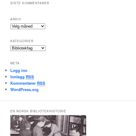
SISTE KOMMENTARER
ARKIV
A
r
k
KATEGORIER
i
K
v
a
t
META
e
Logg inn
g
Innlegg
RSS
o
r
Kommentarer
RSS
i
WordPress.org
e
r
EN NORSK BIBLIOTEKHISTORIE