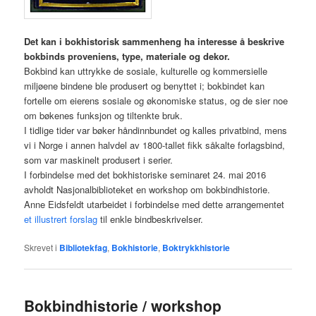
Det kan i bokhistorisk sammenheng ha interesse å beskrive
bokbinds proveniens, type, materiale og dekor.
Bokbind kan uttrykke de sosiale, kulturelle og kommersielle
miljøene bindene ble produsert og benyttet i; bokbindet kan
fortelle om eierens sosiale og økonomiske status, og de sier noe
om bøkenes funksjon og tiltenkte bruk.
I tidlige tider var bøker håndinnbundet og kalles privatbind, mens
vi i Norge i annen halvdel av 1800-tallet fikk såkalte forlagsbind,
som var maskinelt produsert i serier.
I forbindelse med det bokhistoriske seminaret 24. mai 2016
avholdt Nasjonalbiblioteket en workshop om bokbindhistorie.
Anne Eidsfeldt utarbeidet i forbindelse med dette arrangementet
et illustrert forslag
til enkle bindbeskrivelser.
Skrevet i
Bibliotekfag
,
Bokhistorie
,
Boktrykkhistorie
Bokbindhistorie / workshop