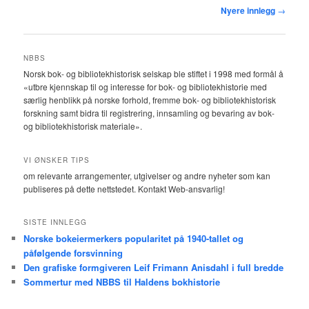
Innleggsnavigasjon
Nyere innlegg
→
NBBS
Norsk bok- og bibliotekhistorisk selskap ble stiftet i 1998 med formål å
«utbre kjennskap til og interesse for bok- og bibliotekhistorie med
særlig henblikk på norske forhold, fremme bok- og bibliotekhistorisk
forskning samt bidra til registrering, innsamling og bevaring av bok-
og bibliotekhistorisk materiale».
VI ØNSKER TIPS
om relevante arrangementer, utgivelser og andre nyheter som kan
publiseres på dette nettstedet. Kontakt Web-ansvarlig!
SISTE INNLEGG
Norske bokeiermerkers popularitet på 1940-tallet og
påfølgende forsvinning
Den grafiske formgiveren Leif Frimann Anisdahl i full bredde
Sommertur med NBBS til Haldens bokhistorie