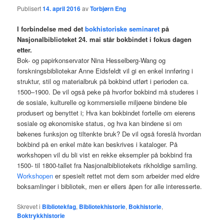
Publisert
14. april 2016
av
Torbjørn Eng
I forbindelse med det
bokhistoriske seminaret
på
Nasjonalbiblioteket 24. mai står bokbindet i fokus dagen
etter.
Bok- og papirkonservator Nina Hesselberg-Wang og
forskningsbibliotekar Anne Eidsfeldt vil gi en enkel innføring i
struktur, stil og materialbruk på bokbind utført i perioden ca.
1500–1900. De vil også peke på hvorfor bokbind må studeres i
de sosiale, kulturelle og kommersielle miljøene bindene ble
produsert og benyttet i; Hva kan bokbindet fortelle om eierens
sosiale og økonomiske status, og hva kan bindene si om
bøkenes funksjon og tiltenkte bruk? De vil også foreslå hvordan
bokbind på en enkel måte kan beskrives i kataloger. På
workshopen vil du bli vist en rekke eksempler på bokbind fra
1500- til 1800-tallet fra Nasjonalbibliotekets rikholdige samling.
Workshopen
er spesielt rettet mot dem som arbeider med eldre
boksamlinger i bibliotek, men er ellers åpen for alle interesserte.
Skrevet i
Bibliotekfag
,
Bibliotekhistorie
,
Bokhistorie
,
Boktrykkhistorie