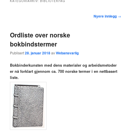
KATEGORIARKIV:
BIBLIOTEKFAG
hovedinnholdet
sekundærinnholdet
Innleggsnavigasjon
Nyere innlegg
→
Ordliste over norske
bokbindstermer
Publisert
28. januar 2018
av
Webansvarlig
Bokbinderkunsten med dens materialer og arbeidsmetoder
er nå forklart gjennom ca. 700 norske termer i en nettbasert
liste.