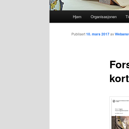
Hovedmeny
Hjem
Organisasjonen
Ti
Gå
direkte
Publisert
10. mars 2017
av
Webansv
til
Fors
hovedinnholdet
kort