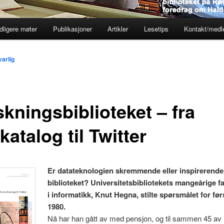
dligere møter
Publikasjoner
Artikler
Lesetips
Kontakt/med
arlig
kningsbiblioteket – fra
katalog til Twitter
Er datateknologien skremmende eller inspirerende
biblioteket? Universitetsbibliotekets mangeårige f
i informatikk, Knut Hegna, stilte spørsmålet for før
1980.
Nå har han gått av med pensjon, og til sammen 45 a