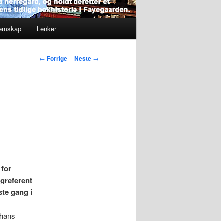
lemskap
Lenker
Innleggsnavigasjon
←
Forrige
Neste
→
 for
agreferent
ste gang i
v hans