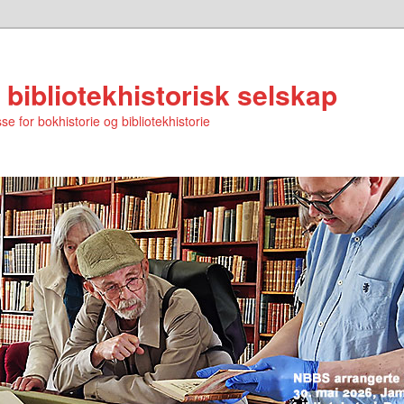
 bibliotekhistorisk selskap
se for bokhistorie og bibliotekhistorie