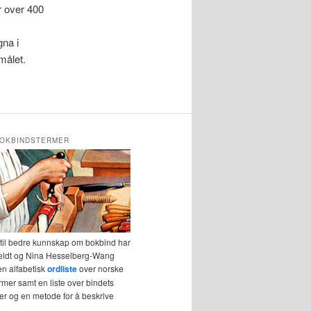
r over 400
gna i
målet.
OKBINDSTERMER
 til bedre kunnskap om bokbind har
eldt og Nina Hesselberg-Wang
en alfabetisk
ordliste
over norske
mer samt en liste over bindets
r og en metode for å beskrive