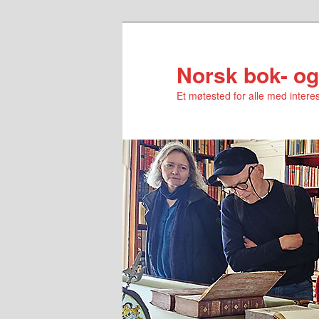
Norsk bok- og
Et møtested for alle med interes