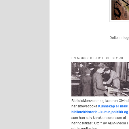
Dette innlegg
EN NORSK BIBLIOTEKHISTORIE
Bibliotekforskeren og læreren Øivind
har skrevet boka
Kunnskap er makt
bibliotekhistorie - kultur, politikk 
som han selv karakteriserer som et
høringsutkast. Utgitt av ABM-Media i 2
gratis nedlasting.