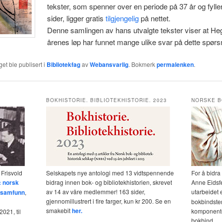
tekster, som spenner over en periode på 37 år og fylle
sider, ligger gratis
tilgjengelig
på nettet.
Denne samlingen av hans utvalgte tekster viser at He
årenes løp har funnet mange ulike svar på dette spørs
et ble publisert i
Bibliotekfag
av
Webansvarlig
. Bokmerk
permalenken
.
BOKHISTORIE. BIBLIOTEKHISTORIE. 2023
NORSKE B
 Frisvold
Selskapets nye antologi med 13 vidtspennende
For å bidra
: norsk
bidrag innen bok- og bibliotekhistorien, skrevet
Anne Eidsf
av 14 av våre medlemmer! 163 sider,
utarbeidet 
og samfunn
,
gjennomillustrert i fire farger, kun kr 200. Se en
bokbindster
smakebit
her.
komponente
021, til
bokbind.