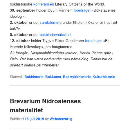
bokhistoriske
konferansen
Literary Citizens of the World.
30. september
holder Øyvin Rannem
foredraget
«Bokstavenes
ideologi».
2. oktober
er det
samtalemøte
under tittelen «Kva er ei illustrert
bok?»
5. oktober
er det
bokbinderverksted
.
12. oktober
holder Trygve Riiser Gundersen
foredraget
«Et
lesende fellesskap», om haugianerne.
Alt foregår i Nasjonalbibliotekets lokaler i Henrik Ibsens gate i
Oslo. Det kan være nødvendig med påmelding. Delvis blir de
overført direkte på internettet.
Skrevet i
Bokhistorie
,
Bokkunst
,
Boktrykkhistorie
,
Kulturhistorie
Brevarium Nidrosienses
materialitet
Publisert
15. juli 2019
av
Webansvarlig