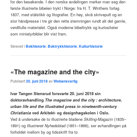
for den besøkende. I den norske avdelingen merker man seg den
første illustrerte bibelen trykt i Norge: fra H. T. Winthers forlag
1837, med stålstikk og litografier. En høy, skrå skrivepult og en
stor håndpresse i tre gir den rette stemningen rundt alt det gamle,
verdifulle materialet. Også moderne bibeltrykk og kuriositeter
som miniatyrbibler blir vist fram.
Skrevet i
Bokhistorie
,
Boktrykkhistorie
,
Kulturhistorie
«The magazine and the city»
Publisert
20. juni 2018
av
Webansvarlig
Ivar Tangen Stensrud forsvarte 20. juni 2018 sin
doktoravhandling
The magazine and the city : architecture,
urban life and the illustrated press in nineteenth-century
Christiania
ved Arkitekt- og designhøgskolen i Oslo.
Ved å undersøke de to illustrerte bladene
Skilling-Magazin
(1835–
1891) og
Illustreret Nyhedsblad
(1851–1866), ser avhandlingen på
forholdet mellom by og tidsskrift fra to