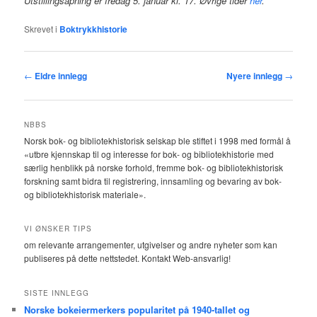
Utstillingsåpning er fredag 5. januar kl. 17. Øvrige tider
her
.
Skrevet i
Boktrykkhistorie
Innleggsnavigasjon
←
Eldre innlegg
Nyere innlegg
→
NBBS
Norsk bok- og bibliotekhistorisk selskap ble stiftet i 1998 med formål å
«utbre kjennskap til og interesse for bok- og bibliotekhistorie med
særlig henblikk på norske forhold, fremme bok- og bibliotekhistorisk
forskning samt bidra til registrering, innsamling og bevaring av bok-
og bibliotekhistorisk materiale».
VI ØNSKER TIPS
om relevante arrangementer, utgivelser og andre nyheter som kan
publiseres på dette nettstedet. Kontakt Web-ansvarlig!
SISTE INNLEGG
Norske bokeiermerkers popularitet på 1940-tallet og