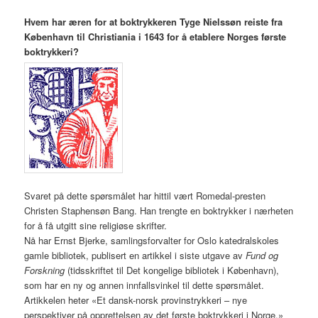
Hvem har æren for at boktrykkeren Tyge Nielssøn reiste fra
København til Christiania i 1643 for å etablere Norges første
boktrykkeri?
Svaret på dette spørsmålet har hittil vært Romedal-presten
Christen Staphensøn Bang. Han trengte en boktrykker i nærheten
for å få utgitt sine religiøse skrifter.
Nå har Ernst Bjerke, samlingsforvalter for Oslo katedralskoles
gamle bibliotek, publisert en artikkel i siste utgave av
Fund og
Forskning
(tidsskriftet til Det kongelige bibliotek i København),
som har en ny og annen innfallsvinkel til dette spørsmålet.
Artikkelen heter «Et dansk-norsk provinstrykkeri – nye
perspektiver på opprettelsen av det første boktrykkeri i Norge.»