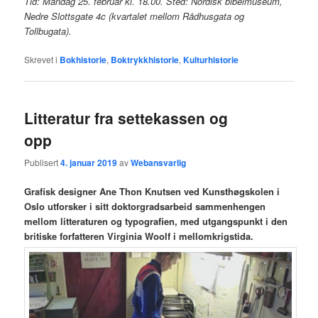
Tid: Mandag 25. februar kl. 18.00. Sted: Nordisk bibelmuseum,
Nedre Slottsgate 4c (kvartalet mellom Rådhusgata og
Tollbugata).
Skrevet i
Bokhistorie
,
Boktrykkhistorie
,
Kulturhistorie
Litteratur fra settekassen og
opp
Publisert
4. januar 2019
av
Webansvarlig
Grafisk designer Ane Thon Knutsen ved Kunsthøgskolen i
Oslo utforsker i sitt doktorgradsarbeid sammenhengen
mellom litteraturen og typografien, med utgangspunkt i den
britiske forfatteren Virginia Woolf i mellomkrigstida.