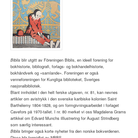
Biblis
blir utgitt av Föreningen Biblis, en ideell forening for
bokhistorie, bibliografi, forlags- og bokhandelhistorie,
bokhåndverk og «samlande». Foreningen er også
venneforeningen for Kungliga biblioteket, Sveriges
nasjonalbibliotek.
Blant innholdet i den helt ferske utgaven, nr. 81, kan nevnes
artikler om avistrykk i den svenske karibiske kolonien Saint
Barthélemy 1804-1828, og om formgivningsarbeidet i forlaget
Cavefors på 1970-tallet. I nr. 80 merket vi oss Magdalena Grams
artikkel om Edvard Munchs illlustrering for August Strindberg
som særlig interessant.
Biblis
bringer også korte nyheter fra den norske bokverdenen.
Disse blir formidlet av NBBS.