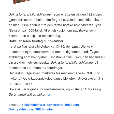
Bokhistorie. Bibliotekhistorie.,
som er tittelen på den 132 siders
gjennomilllustrerte boka i fire farger i stivbind, inneholder elleve
artikler. Disse spenner fra den første norske boktrykkeren Tyge
Nielssøn på 1600-tallet, til en diskusjon om papirbøker som
konverteres til digitale medier i dag.
Boka lanseres tirsdag 5. november.
Først på Nasjonalbiblioteket kl. 13–15, der Ernst Bjerke vil
presentere nye perspektiver på omstendighetene rundt Tyges
etablering som boktrykker i Christiania 1643, som han behandler i
sin artikkel i jubileumsboka.
Bokhistorie. Bibliotekhistorie.
vil
presenteres i etterkant av foredraget.
Dernest vil utgivelsen markeres for medlemmene av NBBS og
inviterte i Oslo katedralskoles gamle bibliotek (Ullevålsveien 31)
kl. 16:30–18:15.
Boka vil være gratis for medlemmene, og koster kr 100,- i salg.
Se en smakebit av boka
her
.
Skrevet i
Bibliotekhistorie
,
Bokhistorie
,
Bokkunst
,
Boktrykkhistorie
,
NBBS-møter