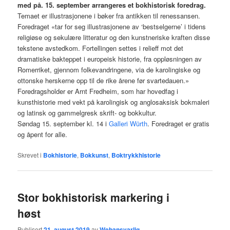
med på. 15. september arrangeres et bokhistorisk foredrag.
Temaet er illustrasjonene i bøker fra antikken til renessansen.
Foredraget «tar for seg illustrasjonene av ‘bestselgerne’ i tidens
religiøse og sekulære litteratur og den kunstneriske kraften disse
tekstene avstedkom. Fortellingen settes i relieff mot det
dramatiske bakteppet i europeisk historie, fra oppløsningen av
Romerriket, gjennom folkevandringene, via de karolingiske og
ottonske herskerne opp til de rike årene før svartedauen.»
Foredragsholder er Arnt Fredheim, som har hovedfag i
kunsthistorie med vekt på karolingisk og anglosaksisk bokmaleri
og latinsk og gammelgresk skrift- og bokkultur.
Søndag 15. september kl. 14 i
Galleri Würth
. Foredraget er gratis
og åpent for alle.
Skrevet i
Bokhistorie
,
Bokkunst
,
Boktrykkhistorie
Stor bokhistorisk markering i
høst
Publisert
21. august 2019
av
Webansvarlig