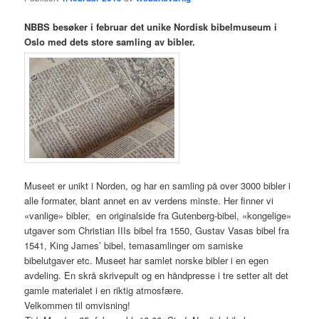
NBBS besøker i februar det unike Nordisk bibelmuseum i
Oslo med dets store samling av bibler.
Museet er unikt i Norden, og har en samling på over 3000 bibler i
alle formater, blant annet en av verdens minste. Her finner vi
«vanlige» bibler, en originalside fra Gutenberg-bibel, «kongelige»
utgaver som Christian IIIs bibel fra 1550, Gustav Vasas bibel fra
1541, King James’ bibel, temasamlinger om samiske
bibelutgaver etc. Museet har samlet norske bibler i en egen
avdeling. En skrå skrivepult og en håndpresse i tre setter alt det
gamle materialet i en riktig atmosfære.
Velkommen til omvisning!