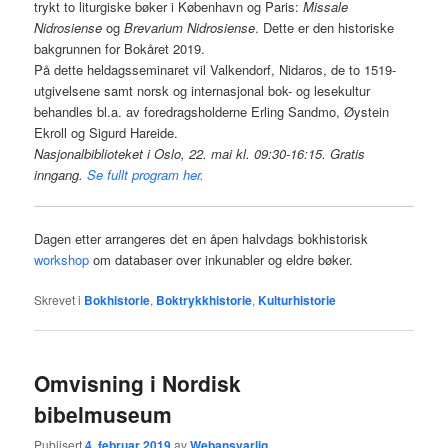
trykt to liturgiske bøker i København og Paris:
Missale
Nidrosiense
og
Brevarium Nidrosiense
. Dette er den historiske
bakgrunnen for Bokåret 2019.
På dette heldagsseminaret vil Valkendorf, Nidaros, de to 1519-
utgivelsene samt norsk og internasjonal bok- og lesekultur
behandles bl.a. av foredragsholderne Erling Sandmo, Øystein
Ekroll og Sigurd Hareide.
Nasjonalbiblioteket i Oslo, 22. mai kl. 09:30-16:15. Gratis
inngang.
Se fullt program her.
Dagen etter arrangeres det en åpen halvdags bokhistorisk
workshop
om databaser over inkunabler og eldre bøker.
Skrevet i
Bokhistorie
,
Boktrykkhistorie
,
Kulturhistorie
Omvisning i Nordisk
bibelmuseum
Publisert
4. februar 2019
av
Webansvarlig