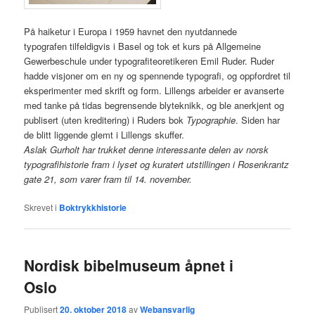
På haiketur i Europa i 1959 havnet den nyutdannede
typografen tilfeldigvis i Basel og tok et kurs på Allgemeine
Gewerbeschule under typografiteoretikeren Emil Ruder. Ruder
hadde visjoner om en ny og spennende typografi, og oppfordret til
eksperimenter med skrift og form. Lillengs arbeider er avanserte
med tanke på tidas begrensende blyteknikk, og ble anerkjent og
publisert (uten kreditering) i Ruders bok
Typographie
. Siden har
de blitt liggende glemt i Lillengs skuffer.
Aslak Gurholt har trukket denne interessante delen av norsk
typografihistorie fram i lyset og kuratert utstillingen i Rosenkrantz
gate 21, som varer fram til 14. november.
Skrevet i
Boktrykkhistorie
Nordisk bibelmuseum åpnet i
Oslo
Publisert
20. oktober 2018
av
Webansvarlig