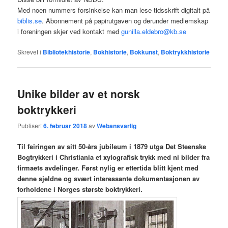
Med noen nummers forsinkelse kan man lese tidsskrift digitalt på
biblis.se
. Abonnement på papirutgaven og derunder medlemskap
i foreningen skjer ved kontakt med
gunilla.eldebro@kb.se
Skrevet i
Bibliotekhistorie
,
Bokhistorie
,
Bokkunst
,
Boktrykkhistorie
Unike bilder av et norsk
boktrykkeri
Publisert
6. februar 2018
av
Webansvarlig
Til feiringen av sitt 50-års jubileum i 1879 utga Det Steenske
Bogtrykkeri i Christiania et xylografisk trykk med ni bilder fra
firmaets avdelinger. Først nylig er ettertida blitt kjent med
denne sjeldne og svært interessante dokumentasjonen av
forholdene i Norges største boktrykkeri.