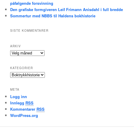
påfølgende forsvinning
Den grafiske formgiveren Leif Frimann Anisdahl i full bredde
Sommertur med NBBS til Haldens bokhistorie
SISTE KOMMENTARER
ARKIV
A
r
k
KATEGORIER
i
K
v
a
t
META
e
Logg inn
g
Innlegg
RSS
o
r
Kommentarer
RSS
i
WordPress.org
e
r