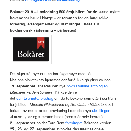
Bokåret 2019 – i anledning 500-årsjubileet for de første trykte
bøkene for bruk i Norge – er rammen for en lang rekke
foredrag, arrangementer og utstillinger i høst. En
bokhistorisk vårløsning – på høsten!
Det skjer så mye at man bør følge nøye med på
Nasjonalbibliotekets hjemmesider for å ikke gå glipp av noe.
19. september
lanseres den nye
bokhistoriske antologien
Litterære verdensborgere
. På kvelden er
det
samtalemøte/foredrag
om de to bøkene som står i sentrum
for jubileet:
Missale Nidrosiense
og
Breviarium Nidrosiense
. I
forkant av møtet er det omvisning i den den nye
utstillingen
«Lause typar og stramme bind» (som står hele høsten).
21. september
holder Tore Rem
foredraget
Bøkenes verden.
25., 26. og 27. september
avholdes den internasjonale