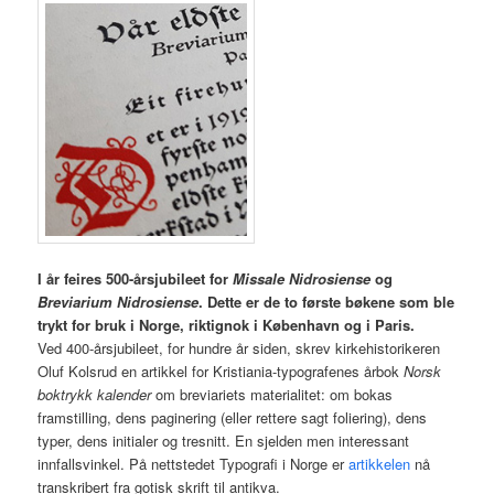
I år feires 500-årsjubileet for
Missale Nidrosiense
og
Breviarium Nidrosiense
. Dette er de to første bøkene som ble
trykt for bruk i Norge, riktignok i København og i Paris.
Ved 400-årsjubileet, for hundre år siden, skrev kirkehistorikeren
Oluf Kolsrud en artikkel for Kristiania-typografenes årbok
Norsk
boktrykk kalender
om breviariets materialitet: om bokas
framstilling, dens paginering (eller rettere sagt foliering), dens
typer, dens initialer og tresnitt. En sjelden men interessant
innfallsvinkel. På nettstedet Typografi i Norge er
artikkelen
nå
transkribert fra gotisk skrift til antikva.