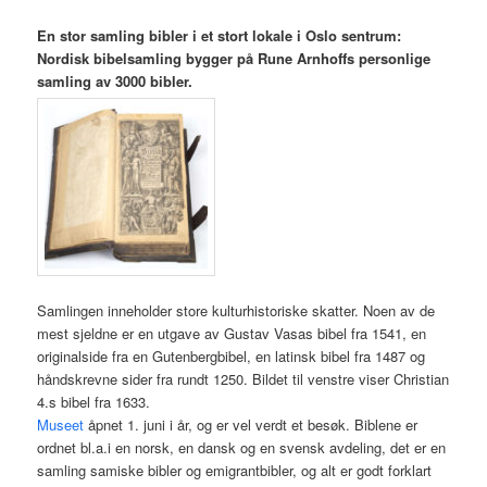
En stor samling bibler i et stort lokale i Oslo sentrum:
Nordisk bibelsamling bygger på Rune Arnhoffs personlige
samling av 3000 bibler.
Samlingen inneholder store kulturhistoriske skatter. Noen av de
mest sjeldne er en utgave av Gustav Vasas bibel fra 1541, en
originalside fra en Gutenbergbibel, en latinsk bibel fra 1487 og
håndskrevne sider fra rundt 1250. Bildet til venstre viser Christian
4.s bibel fra 1633.
Museet
åpnet 1. juni i år, og er vel verdt et besøk. Biblene er
ordnet bl.a.i en norsk, en dansk og en svensk avdeling, det er en
samling samiske bibler og emigrantbibler, og alt er godt forklart