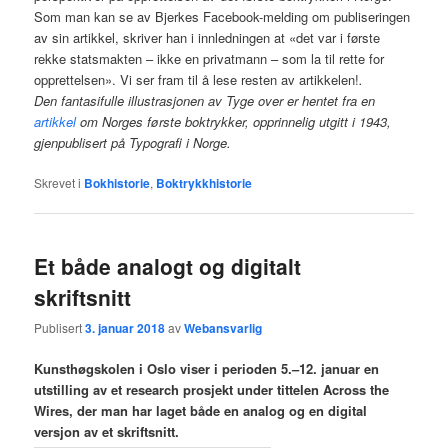
Som man kan se av Bjerkes Facebook-melding om publiseringen
av sin artikkel, skriver han i innledningen at «det var i første
rekke statsmakten – ikke en privatmann – som la til rette for
opprettelsen». Vi ser fram til å lese resten av artikkelen!
.
Den fantasifulle illustrasjonen av Tyge over er hentet fra en
artikkel
om Norges første boktrykker, opprinnelig utgitt i 1943,
gjenpublisert på Typografi i Norge.
Skrevet i
Bokhistorie
,
Boktrykkhistorie
Et både analogt og digitalt
skriftsnitt
Publisert
3. januar 2018
av
Webansvarlig
Kunsthøgskolen i Oslo viser i perioden 5.–12. januar en
utstilling av et research prosjekt under tittelen Across the
Wires, der man har laget både en analog og en digital
versjon av et skriftsnitt.