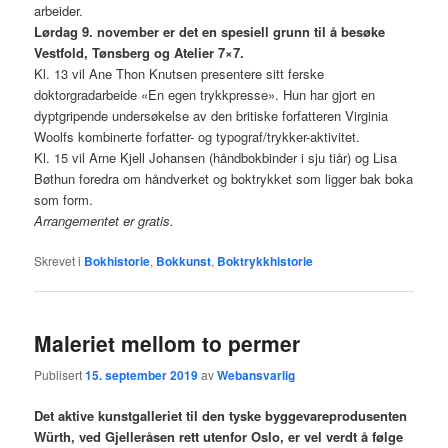
arbeider.
Lørdag 9. november er det en spesiell grunn til å besøke
Vestfold, Tønsberg og Atelier 7×7.
Kl. 13 vil Ane Thon Knutsen presentere sitt ferske
doktorgradarbeide «En egen trykkpresse». Hun har gjort en
dyptgripende undersøkelse av den britiske forfatteren Virginia
Woolfs kombinerte forfatter- og typograf/trykker-aktivitet.
Kl. 15 vil Arne Kjell Johansen (håndbokbinder i sju tiår) og Lisa
Bøthun foredra om håndverket og boktrykket som ligger bak boka
som form.
Arrangementet er gratis.
Skrevet i
Bokhistorie
,
Bokkunst
,
Boktrykkhistorie
Maleriet mellom to permer
Publisert
15. september 2019
av
Webansvarlig
Det aktive kunstgalleriet til den tyske byggevareprodusenten
Würth, ved Gjelleråsen rett utenfor Oslo, er vel verdt å følge