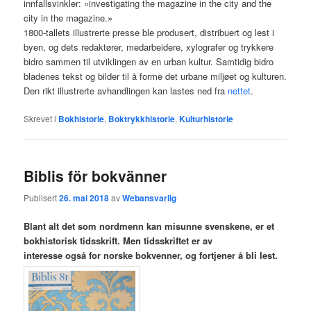
innfallsvinkler: «investigating the magazine in the city and the
city in the magazine.»
1800-tallets illustrerte presse ble produsert, distribuert og lest i
byen, og dets redaktører, medarbeidere, xylografer og trykkere
bidro sammen til utviklingen av en urban kultur. Samtidig bidro
bladenes tekst og bilder til å forme det urbane miljøet og kulturen.
Den rikt illustrerte avhandlingen kan lastes ned fra
nettet
.
Skrevet i
Bokhistorie
,
Boktrykkhistorie
,
Kulturhistorie
Biblis för bokvänner
Publisert
26. mai 2018
av
Webansvarlig
Blant alt det som nordmenn kan misunne svenskene, er et
bokhistorisk tidsskrift. Men tidsskriftet er av
interesse også for norske bokvenner, og fortjener å bli lest.