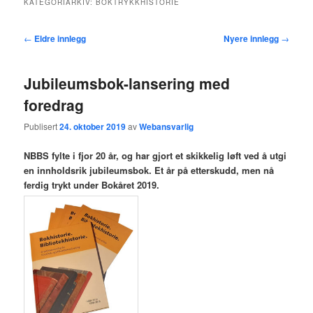
KATEGORIARKIV:
BOKTRYKKHISTORIE
hovedinnholdet
sekundærinnholdet
Innleggsnavigasjon
←
Eldre innlegg
Nyere innlegg
→
Jubileumsbok-lansering med
foredrag
Publisert
24. oktober 2019
av
Webansvarlig
NBBS fylte i fjor 20 år, og har gjort et skikkelig løft ved å utgi
en innholdsrik jubileumsbok. Et år på etterskudd, men nå
ferdig trykt under Bokåret 2019.