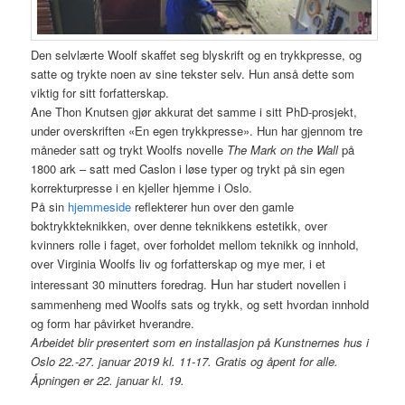
Den selvlærte Woolf skaffet seg blyskrift og en trykkpresse, og
satte og trykte noen av sine tekster selv. Hun anså dette som
viktig for sitt forfatterskap.
Ane Thon Knutsen gjør akkurat det samme i sitt PhD-prosjekt,
under overskriften «En egen trykkpresse». Hun har gjennom tre
måneder satt og trykt Woolfs novelle
The Mark on the Wall
på
1800 ark – satt med Caslon i løse typer og trykt på sin egen
korrekturpresse i en kjeller hjemme i Oslo.
På sin
hjemmeside
reflekterer hun over den gamle
boktrykkteknikken, over denne teknikkens estetikk, over
kvinners rolle i faget, over forholdet mellom teknikk og innhold,
over Virginia Woolfs liv og forfatterskap og mye mer, i et
H
interessant 30 minutters foredrag.
un har studert novellen i
sammenheng med Woolfs sats og trykk, og sett hvordan innhold
og form har påvirket hverandre.
Arbeidet blir presentert som en installasjon på Kunstnernes hus i
Oslo 22.-27. januar 2019 kl. 11-17. Gratis og åpent for alle.
Åpningen er 22. januar kl. 19.