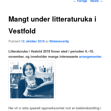
Innleggsnavigasjon
←
Forrige
Neste
→
hovedinnholdet
Mangt under litteraturuka i
Vestfold
Publisert
12. oktober 2019
av
Webansvarlig
Litteraturuka i Vestold 2019 finner sted i perioden 4.–10.
november, og inneholder mange interessante
arrangementer
.
Her vil vi rette spesiell oppmerksomhet mot en bokbindutstilling i