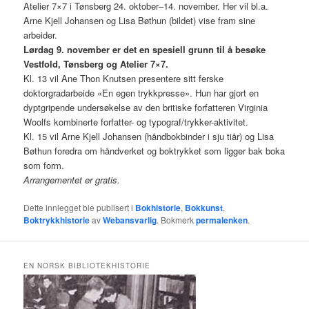
Atelier 7×7 i Tønsberg 24. oktober–14. november. Her vil bl.a.
Arne Kjell Johansen og Lisa Bøthun (bildet) vise fram sine
arbeider.
Lørdag 9. november er det en spesiell grunn til å besøke
Vestfold, Tønsberg og Atelier 7×7.
Kl. 13 vil Ane Thon Knutsen presentere sitt ferske
doktorgradarbeide «En egen trykkpresse». Hun har gjort en
dyptgripende undersøkelse av den britiske forfatteren Virginia
Woolfs kombinerte forfatter- og typograf/trykker-aktivitet.
Kl. 15 vil Arne Kjell Johansen (håndbokbinder i sju tiår) og Lisa
Bøthun foredra om håndverket og boktrykket som ligger bak boka
som form.
Arrangementet er gratis.
Dette innlegget ble publisert i
Bokhistorie
,
Bokkunst
,
Boktrykkhistorie
av
Webansvarlig
. Bokmerk
permalenken
.
EN NORSK BIBLIOTEKHISTORIE