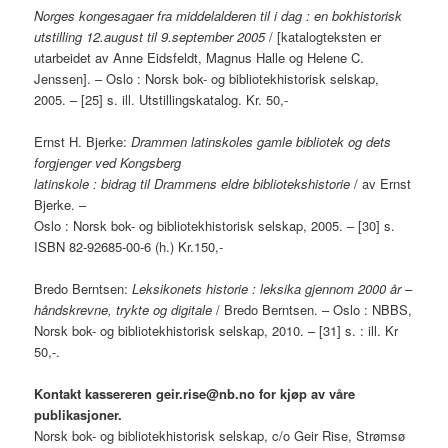
Norges kongesagaer fra middelalderen til i dag : en bokhistorisk
utstilling 12.august til 9.september 2005
/ [katalogteksten er
utarbeidet av Anne Eidsfeldt, Magnus Halle og Helene C.
Jenssen]. – Oslo : Norsk bok- og bibliotekhistorisk selskap,
2005. – [25] s. ill. Utstillingskatalog. Kr. 50,-
Ernst H. Bjerke:
Drammen latinskoles gamle bibliotek og dets
forgjenger ved Kongsberg
latinskole : bidrag til Drammens eldre bibliotekshistorie
/ av Ernst
Bjerke. –
Oslo : Norsk bok- og bibliotekhistorisk selskap, 2005. – [30] s.
ISBN 82-92685-00-6 (h.) Kr.150,-
Bredo Berntsen:
Leksikonets historie : leksika gjennom 2000 år –
håndskrevne, trykte og digitale
/ Bredo Berntsen. – Oslo : NBBS,
Norsk bok- og bibliotekhistorisk selskap, 2010. – [31] s. : ill. Kr
50,-.
Kontakt kassereren geir.rise@nb.no for kjøp av våre
publikasjoner.
Norsk bok- og bibliotekhistorisk selskap, c/o Geir Rise, Strømsø