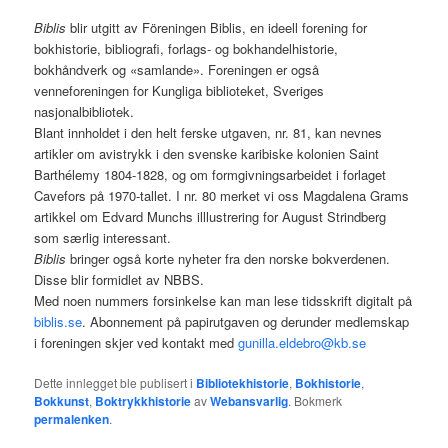
Biblis
blir utgitt av Föreningen Biblis, en ideell forening for
bokhistorie, bibliografi, forlags- og bokhandelhistorie,
bokhåndverk og «samlande». Foreningen er også
venneforeningen for Kungliga biblioteket, Sveriges
nasjonalbibliotek.
Blant innholdet i den helt ferske utgaven, nr. 81, kan nevnes
artikler om avistrykk i den svenske karibiske kolonien Saint
Barthélemy 1804-1828, og om formgivningsarbeidet i forlaget
Cavefors på 1970-tallet. I nr. 80 merket vi oss Magdalena Grams
artikkel om Edvard Munchs illlustrering for August Strindberg
som særlig interessant.
Biblis
bringer også korte nyheter fra den norske bokverdenen.
Disse blir formidlet av NBBS.
Med noen nummers forsinkelse kan man lese tidsskrift digitalt på
biblis.se
. Abonnement på papirutgaven og derunder medlemskap
i foreningen skjer ved kontakt med
gunilla.eldebro@kb.se
Dette innlegget ble publisert i
Bibliotekhistorie
,
Bokhistorie
,
Bokkunst
,
Boktrykkhistorie
av
Webansvarlig
. Bokmerk
permalenken
.