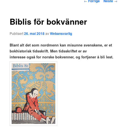
Innleggsnavigasjon
←
Forrige
Neste
→
hovedinnholdet
Biblis för bokvänner
Publisert
26. mai 2018
av
Webansvarlig
Blant alt det som nordmenn kan misunne svenskene, er et
bokhistorisk tidsskrift. Men tidsskriftet er av
interesse også for norske bokvenner, og fortjener å bli lest.