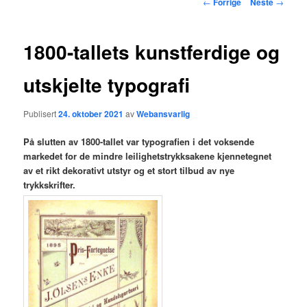
Innleggsnavigasjon
←
Forrige
Neste
→
hovedinnholdet
1800-tallets kunstferdige og
utskjelte typografi
Publisert
24. oktober 2021
av
Webansvarlig
På slutten av 1800-tallet var typografien i det voksende
markedet for de mindre leilighetstrykksakene kjennetegnet
av et rikt dekorativt utstyr og et stort tilbud av nye
trykkskrifter.