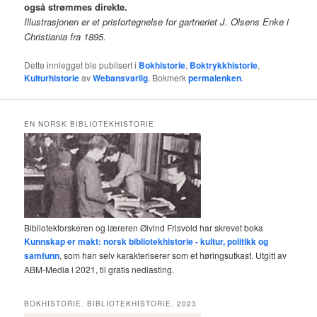
også strømmes direkte.
Illustrasjonen er et prisfortegnelse for gartneriet J. Olsens Enke i
Christiania fra 1895.
Dette innlegget ble publisert i
Bokhistorie
,
Boktrykkhistorie
,
Kulturhistorie
av
Webansvarlig
. Bokmerk
permalenken
.
EN NORSK BIBLIOTEKHISTORIE
Bibliotekforskeren og læreren Øivind Frisvold har skrevet boka
Kunnskap er makt: norsk bibliotekhistorie - kultur, politikk og
samfunn
, som han selv karakteriserer som et høringsutkast. Utgitt av
ABM-Media i 2021, til gratis nedlasting.
BOKHISTORIE. BIBLIOTEKHISTORIE. 2023