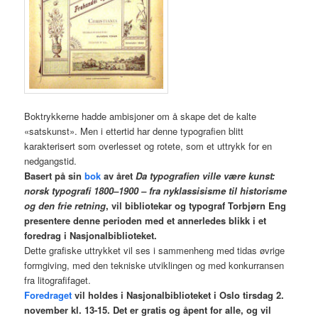
Boktrykkerne hadde ambisjoner om å skape det de kalte
«satskunst». Men i ettertid har denne typografien blitt
karakterisert som overlesset og rotete, som et uttrykk for en
nedgangstid.
Basert på sin
bok
av året
Da typografien ville være kunst:
norsk typografi 1800–1900 – fra nyklassisisme til historisme
og den frie retning
, vil bibliotekar og typograf Torbjørn Eng
presentere denne perioden med et annerledes blikk i et
foredrag i Nasjonalbiblioteket.
Dette grafiske uttrykket vil ses i sammenheng med tidas øvrige
formgiving, med den tekniske utviklingen og med konkurransen
fra litografifaget.
Foredraget
vil holdes i Nasjonalbiblioteket i Oslo tirsdag 2.
november kl. 13-15. Det er gratis og åpent for alle, og vil