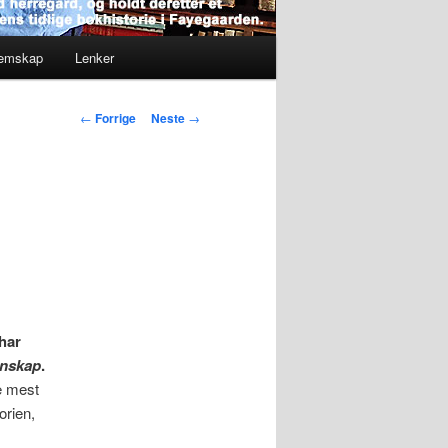
lemskap
Lenker
Innleggsnavigasjon
←
Forrige
Neste
→
har
nnskap
.
de mest
orien,