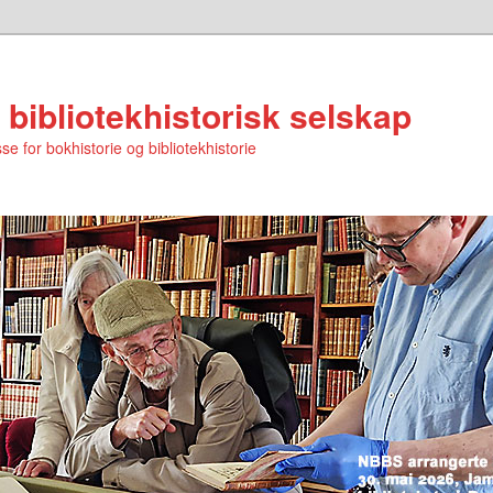
 bibliotekhistorisk selskap
se for bokhistorie og bibliotekhistorie