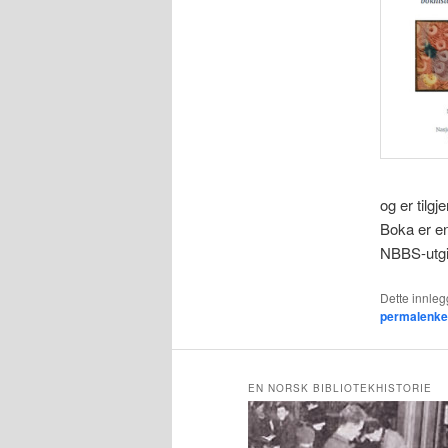
og er tilgj
Boka er e
NBBS-utg
Dette innlegg
permalenk
EN NORSK BIBLIOTEKHISTORIE