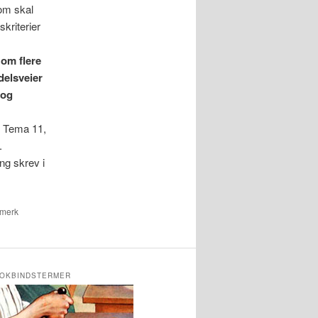
om skal
kriterier
 om flere
delsveier
 og
B Tema 11,
.
ng skrev i
kmerk
OKBINDSTERMER