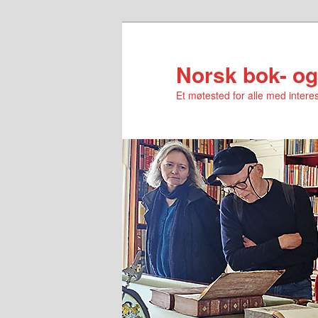
Norsk bok- og
Et møtested for alle med interes