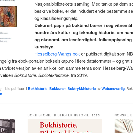
Nasjonalbibliotekets samling. Med tanke på dem s
beskrive bøker, er det inkludert enkle bestemmelses
og klassifiseringshjelp.
Dekorert papir på bokbind bærer i seg vitnemål
hundre års kultur- og teknologihistorie, om han
og økonomi, om leseferdighet, folkeopplysning
kunstsyn.
Hesselberg-Wangs bok
er publisert digitalt som N
engelig fra ebok-portalen bokselskap.no i flere dataformater – og gratis
n utvidet versjon av en artikkel om samme tema som Hesselberg-Wa
ivelsen
Bokhistorie. Bibliotekhistorie.
fra 2019.
et ble publisert i
Bokhistorie
,
Bokkunst
,
Boktrykkhistorie
av
Webansvarlig
. Bo
en
.
BOKHISTORIE. BIBLIOTEKHISTORIE. 2023
NORSKE B