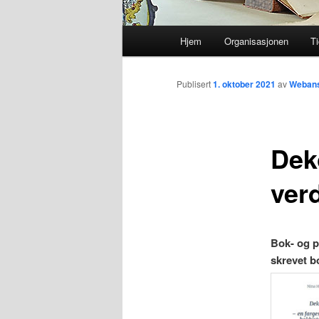
Hovedmeny
Hjem
Organisasjonen
Ti
Gå
direkte
Publisert
1. oktober 2021
av
Webans
til
Dek
hovedinnholdet
ver
Bok- og p
skrevet 