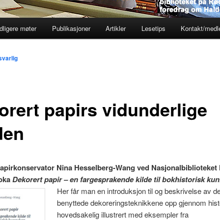
dligere møter
Publikasjoner
Artikler
Lesetips
Kontakt/med
varlig
orert papirs vidunderlige
den
apirkonservator Nina Hesselberg-Wang ved Nasjonalbiblioteket 
boka
Dekorert papir – en fargesprakende kilde til bokhistorisk ku
Her får man en introduksjon til og beskrivelse av 
benyttede dekoreringsteknikkene opp gjennom hist
hovedsakelig illustrert med eksempler fra