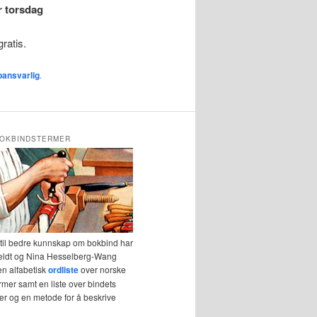
r torsdag
ratis.
ansvarlig
.
OKBINDSTERMER
 til bedre kunnskap om bokbind har
eldt og Nina Hesselberg-Wang
en alfabetisk
ordliste
over norske
mer samt en liste over bindets
r og en metode for å beskrive