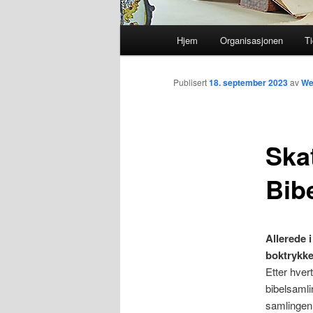
Hovedmeny
Hjem
Organisasjonen
Ti
Gå
direkte
Publisert
18. september 2023
av
We
til
Ska
hovedinnholdet
Bib
Allerede 
boktrykke
Etter hver
bibelsamli
samlingen 