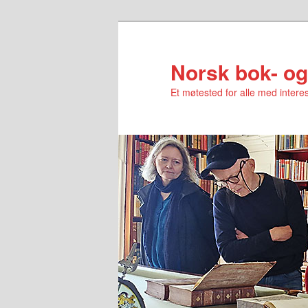
Norsk bok- og
Et møtested for alle med interes