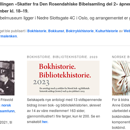
llingen «Skatter fra Den Rosendahlske Bibelsamling del 2» åpne
mber kl. 18–19.
belmuseum ligger i Nedre Slottsgate 4C i Oslo, og arrangementet er g
et ble publisert i
Bokhistorie
,
Bokkunst
,
Boktrykkhistorie
,
Kulturhistorie
av
Web
rmalenken
.
BOKHISTORIE. BIBLIOTEKHISTORIE. 2023
NORSKE B
 Frisvold
Selskapets nye antologi med 13 vidtspennende
For å bidra
: norsk
bidrag innen bok- og bibliotekhistorien, skrevet
Anne Eidsf
av 14 av våre medlemmer! 163 sider,
utarbeidet 
og samfunn
,
gjennomillustrert i fire farger, kun kr 200. Se en
bokbindster
smakebit
her.
komponente
021, til
bokbind.