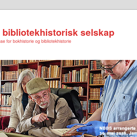
 bibliotekhistorisk selskap
se for bokhistorie og bibliotekhistorie