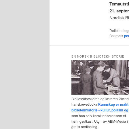
Temautsti
21. septe
Nordisk Bi
Dette innlegg
Bokmerk
pe
EN NORSK BIBLIOTEKHISTORIE
Bibliotekforskeren og læreren Øivind
har skrevet boka
Kunnskap er makt
bibliotekhistorie - kultur, politikk 
som han selv karakteriserer som et
høringsutkast. Utgitt av ABM-Media i 2
gratis nedlasting.