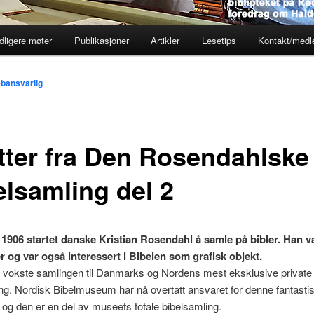
dligere møter
Publikasjoner
Artikler
Lesetips
Kontakt/med
bansvarlig
tter fra Den Rosendahlske
elsamling del 2
i 1906 startet danske Kristian Rosendahl å samle på bibler. Han v
r og var også interessert i Bibelen som grafisk objekt.
t vokste samlingen til Danmarks og Nordens mest eksklusive private
ng. Nordisk Bibelmuseum har nå overtatt ansvaret for denne fantasti
og den er en del av museets totale bibelsamling.