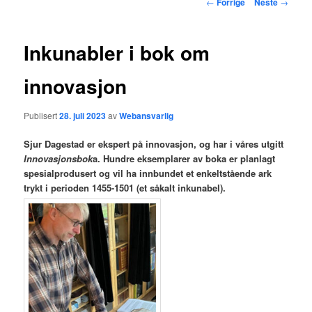
Innleggsnavigasjon
←
Forrige
Neste
→
hovedinnholdet
Inkunabler i bok om
innovasjon
Publisert
28. juli 2023
av
Webansvarlig
Sjur Dagestad er ekspert på innovasjon, og har i våres utgitt
Innovasjonsbok
a. Hundre eksemplarer av boka er planlagt
spesialprodusert og vil ha innbundet et enkeltstående ark
trykt i perioden 1455-1501 (et såkalt inkunabel).