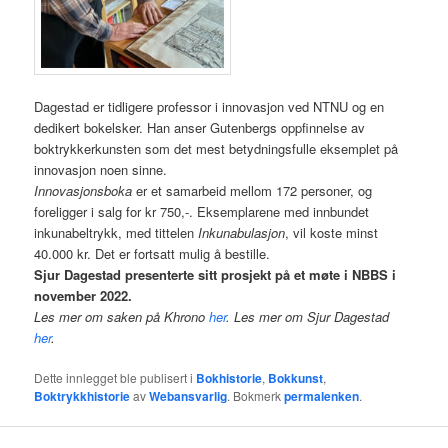
Dagestad er tidligere professor i innovasjon ved NTNU og en
dedikert bokelsker. Han anser Gutenbergs oppfinnelse av
boktrykkerkunsten som det mest betydningsfulle eksemplet på
innovasjon noen sinne.
Innovasjonsboka
er et samarbeid mellom 172 personer, og
foreligger i salg for kr 750,-. Eksemplarene med innbundet
inkunabeltrykk, med tittelen
Inkunabulasjon
, vil koste minst
40.000 kr. Det er fortsatt mulig å bestille.
Sjur Dagestad presenterte sitt prosjekt på et møte i NBBS i
november 2022.
Les mer om saken på Khrono
her
. Les mer om Sjur Dagestad
her
.
Dette innlegget ble publisert i
Bokhistorie
,
Bokkunst
,
Boktrykkhistorie
av
Webansvarlig
. Bokmerk
permalenken
.