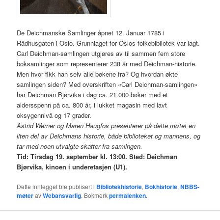
De Deichmanske Samlinger åpnet 12. Januar 1785 i
Rådhusgaten i Oslo. Grunnlaget for Oslos folkebibliotek var lagt.
Carl Deichman-samlingen utgjøres av til sammen fem store
boksamlinger som representerer 238 år med Deichman-historie.
Men hvor fikk han selv alle bøkene fra? Og hvordan økte
samlingen siden? Med overskriften «Carl Deichman-samlingen»
har Deichman Bjørvika i dag ca. 21.000 bøker med et
aldersspenn på ca. 800 år, i lukket magasin med lavt
oksygennivå og 17 grader.
Astrid Werner og Maren Haugfos presenterer på dette møtet en
liten del av Deichmans historie, både biblioteket og mannens, og
tar med noen utvalgte skatter fra samlingen.
Tid: Tirsdag 19. september kl. 13:00. Sted: Deichman
Bjørvika, kinoen i underetasjen (U1).
Dette innlegget ble publisert i
Bibliotekhistorie
,
Bokhistorie
,
NBBS-
møter
av
Webansvarlig
. Bokmerk
permalenken
.