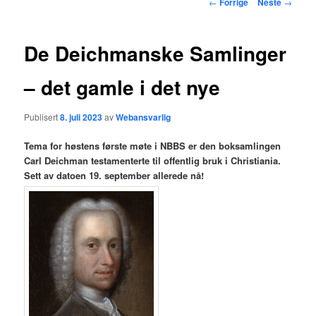
Innleggsnavigasjon
←
Forrige
Neste
→
hovedinnholdet
De Deichmanske Samlinger
– det gamle i det nye
Publisert
8. juli 2023
av
Webansvarlig
Tema for høstens første møte i NBBS er den boksamlingen
Carl Deichman testamenterte til offentlig bruk i Christiania.
Sett av datoen 19. september allerede nå!