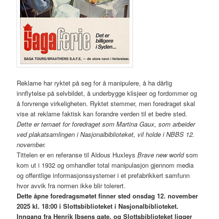
Reklame har ryktet på seg for å manipulere, å ha dårlig
innflytelse på selvbildet, å underbygge klisjeer og fordommer og
å forvrenge virkeligheten. Ryktet stemmer, men foredraget skal
vise at reklame faktisk kan forandre verden til et bedre sted.
Dette er temaet for foredraget som Martina Gaux, som arbeider
ved plakatsamlingen i Nasjonalbiblioteket, vil holde i NBBS 12.
november.
Tittelen er en referanse til Aldous Huxleys
Brave new world
som
kom ut i 1932 og omhandler total manipulasjon gjennom media
og offentlige informasjonssystemer i et prefabrikkert samfunn
hvor avvik fra normen ikke blir tolerert.
Dette åpne foredragsmøtet finner sted onsdag 12. november
2025 kl. 18:00 i Slottsbiblioteket i Nasjonalbiblioteket.
Inngang fra Henrik Ibsens gate, og Slottsbiblioteket ligger