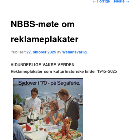
Innleggsnavigasjon
←
Forrige
Neste
→
hovedinnholdet
NBBS-møte om
reklameplakater
Publisert
27. oktober 2025
av
Webansvarlig
VIDUNDERLIGE VAKRE VERDEN
Reklameplakater som kulturhistoriske kilder 1945–2025