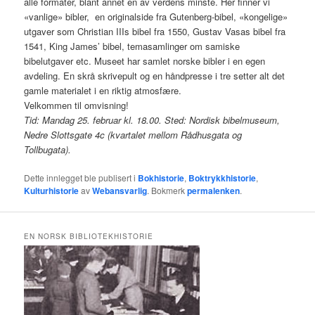
alle formater, blant annet en av verdens minste. Her finner vi
«vanlige» bibler, en originalside fra Gutenberg-bibel, «kongelige»
utgaver som Christian IIIs bibel fra 1550, Gustav Vasas bibel fra
1541, King James’ bibel, temasamlinger om samiske
bibelutgaver etc. Museet har samlet norske bibler i en egen
avdeling. En skrå skrivepult og en håndpresse i tre setter alt det
gamle materialet i en riktig atmosfære.
Velkommen til omvisning!
Tid: Mandag 25. februar kl. 18.00. Sted: Nordisk bibelmuseum,
Nedre Slottsgate 4c (kvartalet mellom Rådhusgata og
Tollbugata).
Dette innlegget ble publisert i
Bokhistorie
,
Boktrykkhistorie
,
Kulturhistorie
av
Webansvarlig
. Bokmerk
permalenken
.
EN NORSK BIBLIOTEKHISTORIE