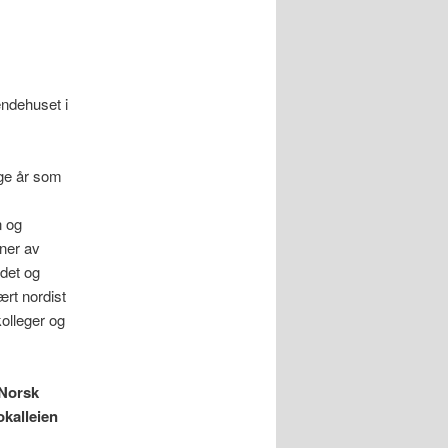
ndehuset i
nge år som
n og
nner av
ådet og
ært nordist
olleger og
 Norsk
okalleien