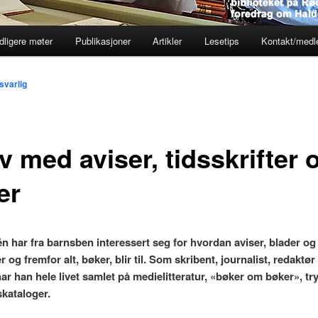
dligere møter
Publikasjoner
Artikler
Lesetips
Kontakt/med
varlig
iv med aviser, tidsskrifter 
er
én har fra barnsben interessert seg for hvordan aviser, blader og
er og fremfor alt, bøker, blir til. Som skribent, journalist, redaktør
har han hele livet samlet på medielitteratur, «bøker om bøker», t
skataloger.