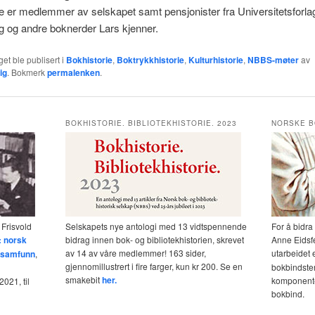
te er medlemmer av selskapet samt pensjonister fra Universitetsforla
 og andre boknerder Lars kjenner.
et ble publisert i
Bokhistorie
,
Boktrykkhistorie
,
Kulturhistorie
,
NBBS-møter
av
ig
. Bokmerk
permalenken
.
BOKHISTORIE. BIBLIOTEKHISTORIE. 2023
NORSKE B
 Frisvold
Selskapets nye antologi med 13 vidtspennende
For å bidra
: norsk
bidrag innen bok- og bibliotekhistorien, skrevet
Anne Eidsf
av 14 av våre medlemmer! 163 sider,
utarbeidet 
og samfunn
,
gjennomillustrert i fire farger, kun kr 200. Se en
bokbindster
smakebit
her.
komponente
021, til
bokbind.