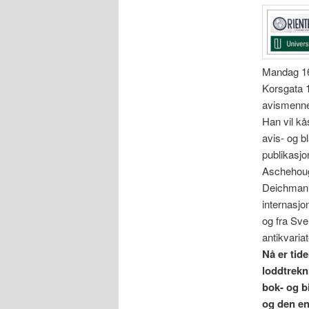
Mandag 16
Korsgata 1
avismenne
Han vil kå
avis- og b
publikasjo
Aschehoug.
Deichman o
internasjo
og fra Sve
antikvariat
Nå er tid
loddtrekn
bok- og b
og den en