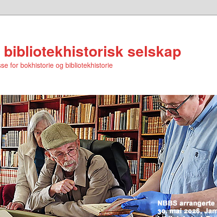
 bibliotekhistorisk selskap
se for bokhistorie og bibliotekhistorie