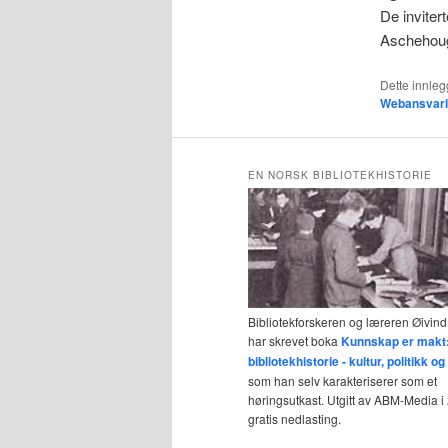
De inviter
Aschehoug
Dette innlegg
Webansvarl
EN NORSK BIBLIOTEKHISTORIE
Bibliotekforskeren og læreren Øivind
har skrevet boka
Kunnskap er makt
bibliotekhistorie - kultur, politikk 
som han selv karakteriserer som et
høringsutkast. Utgitt av ABM-Media i 2
gratis nedlasting.