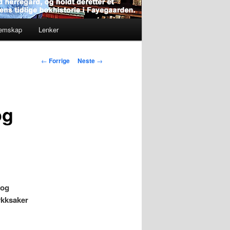
lemskap
Lenker
Innleggsnavigasjon
←
Forrige
Neste
→
og
 og
rykksaker