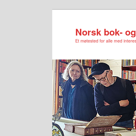
Norsk bok- og
Et møtested for alle med interes