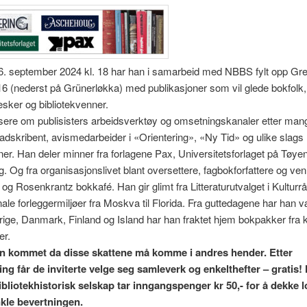
. september 2024 kl. 18 har han i samarbeid med NBBS fylt opp Gre
6 (nederst på Grünerløkka) med publikasjoner som vil glede bokfolk,
sker og bibliotekvenner.
sere om publisisters arbeidsverktøy og omsetningskanaler etter ma
ladskribent, avismedarbeider i «Orientering», «Ny Tid» og ulike slags
ner. Han deler minner fra forlagene Pax, Universitetsforlaget på Tøye
 Og fra organisasjonslivet blant oversettere, fagbokforfattere og ve
g Rosenkrantz bokkafé. Han gir glimt fra Litteraturutvalget i Kulturr
nale forleggermiljøer fra Moskva til Florida. Fra guttedagene har han v
rige, Danmark, Finland og Island har han fraktet hjem bokpakker fra k
er.
en kommet da disse skattene må komme i andres hender. Etter
ing får de inviterte velge seg samleverk og enkelthefter – gratis!
ibliotekhistorisk selskap tar inngangspenger kr 50,- for å dekke l
kle bevertningen.