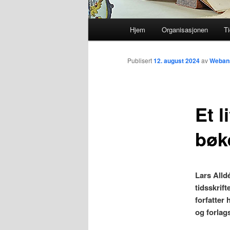
Hovedmeny
Hjem
Organisasjonen
Ti
Gå
direkte
Publisert
12. august 2024
av
Webans
til
Et l
hovedinnholdet
bøk
Lars Alld
tidsskrift
forfatter 
og forlag