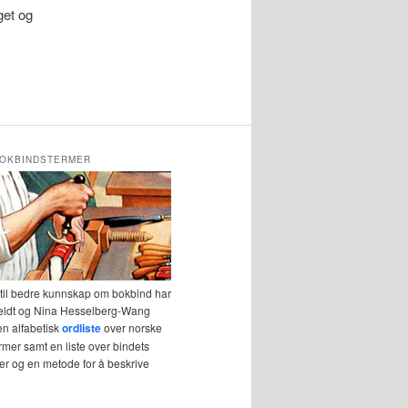
get og
OKBINDSTERMER
 til bedre kunnskap om bokbind har
eldt og Nina Hesselberg-Wang
en alfabetisk
ordliste
over norske
mer samt en liste over bindets
r og en metode for å beskrive