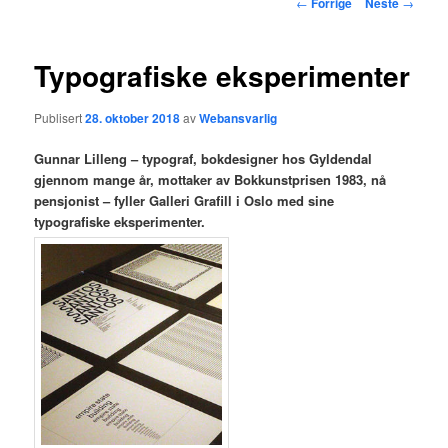
Innleggsnavigasjon
←
Forrige
Neste
→
hovedinnholdet
Typografiske eksperimenter
Publisert
28. oktober 2018
av
Webansvarlig
Gunnar Lilleng – typograf, bokdesigner hos Gyldendal
gjennom mange år, mottaker av Bokkunstprisen 1983, nå
pensjonist – fyller Galleri Grafill i Oslo med sine
typografiske eksperimenter.