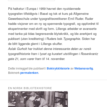
På haiketur i Europa i 1959 havnet den nyutdannede
typografen tilfeldigvis i Basel og tok et kurs på Allgemeine
Gewerbeschule under typografiteoretikeren Emil Ruder. Ruder
hadde visjoner om en ny og spennende typografi, og oppfordret til
eksperimenter med skrift og form. Lillengs arbeider er avanserte
med tanke på tidas begrensende blyteknikk, og ble anerkjent og
publisert (uten kreditering) i Ruders bok
Typographie
. Siden har
de blitt liggende glemt i Lillengs skuffer.
Aslak Gurholt har trukket denne interessante delen av norsk
typografihistorie fram i lyset og kuratert utstillingen i Rosenkrantz
gate 21, som varer fram til 14. november.
Dette innlegget ble publisert i
Boktrykkhistorie
av
Webansvarlig
.
Bokmerk
permalenken
.
EN NORSK BIBLIOTEKHISTORIE