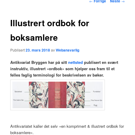
Innleggsnavigasjon
←
Forrige
Neste
→
hovedinnholdet
Illustrert ordbok for
boksamlere
Publisert
23. mars 2018
av
Webansvarlig
Antikvariat Bryggen har på sitt
nettsted
publisert en svært
instruktiv, illustrert «ordbok» som hjelper oss fram til et
felles faglig terminologi for beskrivelsen av bøker.
Antikvariatet kaller det selv «en komprimert & illustrert ordbok for
boksamlere».