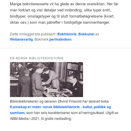
Mange bokinteresserte vil ha glede av denne oversikten. Her får
man forklart og vist detaljer ved innbinding, ulike typer snitt,
bindtyper, omslagstyper og til slutt formatbetegnelsene (kvart,
oktav osv.) som man påtreffer i forskjellige sammenhenger.
Dette innlegget ble publisert i
Bokhistorie
,
Bokkunst
av
Webansvarlig
. Bokmerk
permalenken
.
EN NORSK BIBLIOTEKHISTORIE
Bibliotekforskeren og læreren Øivind Frisvold har skrevet boka
Kunnskap er makt: norsk bibliotekhistorie - kultur, politikk og
samfunn
, som han selv karakteriserer som et høringsutkast. Utgitt av
ABM-Media i 2021, til gratis nedlasting.