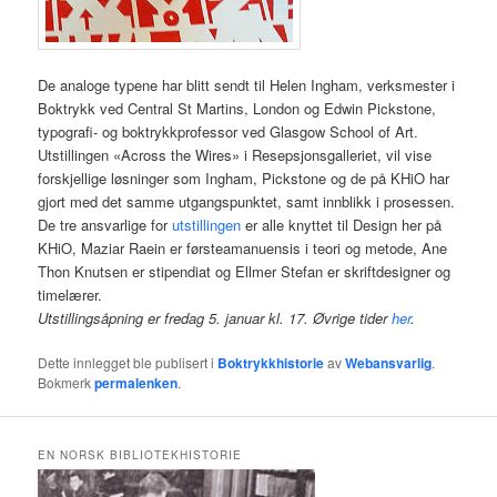
De analoge typene har blitt sendt til Helen Ingham, verksmester i
Boktrykk ved Central St Martins, London og Edwin Pickstone,
typografi- og boktrykkprofessor ved Glasgow School of Art.
Utstillingen «Across the Wires» i Resepsjonsgalleriet, vil vise
forskjellige løsninger som Ingham, Pickstone og de på KHiO har
gjort med det samme utgangspunktet, samt innblikk i prosessen.
De tre ansvarlige for
utstillingen
er alle knyttet til Design her på
KHiO, Maziar Raein er førsteamanuensis i teori og metode, Ane
Thon Knutsen er stipendiat og Ellmer Stefan er skriftdesigner og
timelærer.
Utstillingsåpning er fredag 5. januar kl. 17. Øvrige tider
her
.
Dette innlegget ble publisert i
Boktrykkhistorie
av
Webansvarlig
.
Bokmerk
permalenken
.
EN NORSK BIBLIOTEKHISTORIE