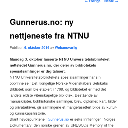
Innleggsnavigasjon
←
Forrige
Neste
→
hovedinnholdet
Gunnerus.no: ny
nettjeneste fra NTNU
Publisert
6. oktober 2016
av
Webansvarlig
Mandag 3. oktober lanserte NTNU Universitetsbiblioteket
nettstedet Gunnerus.no, der deler av bibliotekets
spesialsamlinger er digitalisert.
NTNU Universitetsbibliotekets spesialsamlinger har sin
opprinnelse i Det Kongelige Norske Videnskabers Selskabs
Bibliotek som ble etablert i 1768, og biblioteket er med det
landets eldste vitenskapelige bibliotek. Bestående av
manuskripter, bokhistoriske samlinger, brev, diplomer, kart, bilder
og privatarkiver, gir samlingene et mangefasettert bilde av kultur-
og kunnskapshistorie.
Blant høydepunktene i
Gunnerus.no
er seks innføringer i Norges
Dokumentarv, den norske grenen av UNESCOs Memory of the