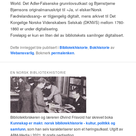
World. Det Adler-Falsenske grunnlovsutkast og Bjørnstjerne
Bjørnsons originalmanuskript til «Ja, vi elsker/Norsk
Fædrelandssang» er tilgjengelig digitalt, mens arkivet til Det
Kongelige Norske Videnskabers Selskab (DKNVS) mellom 1760-
1860 er under digitalisering.
Foreløpig er kun en liten del av bibliotekets samlinger digitalisert.
Dette innlegget ble publisert i
Bibliotekhistorie
,
Bokhistorie
av
Webansvarlig
. Bokmerk
permalenken
.
EN NORSK BIBLIOTEKHISTORIE
Bibliotekforskeren og læreren Øivind Frisvold har skrevet boka
Kunnskap er makt: norsk bibliotekhistorie - kultur, politikk og
samfunn
, som han selv karakteriserer som et høringsutkast. Utgitt av
ABM-Media i 2021, til gratis nedlasting.