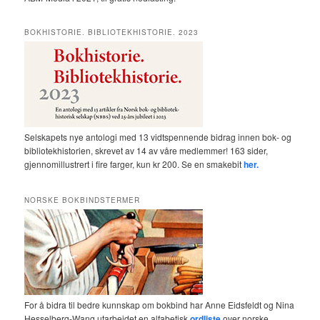
BOKHISTORIE. BIBLIOTEKHISTORIE. 2023
Selskapets nye antologi med 13 vidtspennende bidrag innen bok- og
bibliotekhistorien, skrevet av 14 av våre medlemmer! 163 sider,
gjennomillustrert i fire farger, kun kr 200. Se en smakebit
her.
NORSKE BOKBINDSTERMER
For å bidra til bedre kunnskap om bokbind har Anne Eidsfeldt og Nina
Hesselberg-Wang utarbeidet en alfabetisk
ordliste
over norske