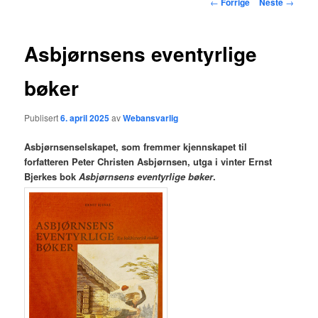
Innleggsnavigasjon
←
Forrige
Neste
→
hovedinnholdet
Asbjørnsens eventyrlige
bøker
Publisert
6. april 2025
av
Webansvarlig
Asbjørnsenselskapet, som fremmer kjennskapet til
forfatteren Peter Christen Asbjørnsen, utga i vinter Ernst
Bjerkes bok
Asbjørnsens eventyrlige bøker
.