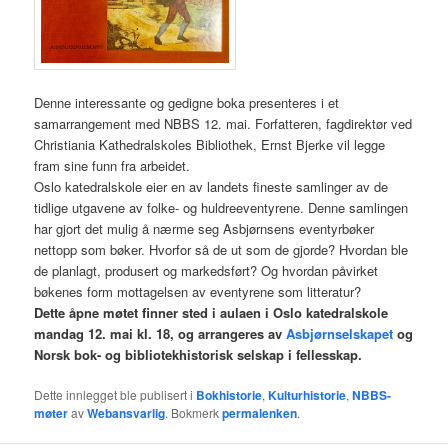
Denne interessante og gedigne boka presenteres i et
samarrangement med NBBS 12. mai. Forfatteren, fagdirektør ved
Christiania Kathedralskoles Bibliothek, Ernst Bjerke vil legge
fram sine funn fra arbeidet.
Oslo katedralskole eier en av landets fineste samlinger av de
tidlige utgavene av folke- og huldreeventyrene. Denne samlingen
har gjort det mulig å nærme seg Asbjørnsens eventyrbøker
nettopp som bøker. Hvorfor så de ut som de gjorde? Hvordan ble
de planlagt, produsert og markedsført? Og hvordan påvirket
bøkenes form mottagelsen av eventyrene som litteratur?
Dette åpne møtet finner sted i aulaen i Oslo katedralskole
mandag 12. mai kl. 18, og arrangeres av
Asbjørnselskapet
og
Norsk bok- og bibliotekhistorisk selskap i fellesskap.
Dette innlegget ble publisert i
Bokhistorie
,
Kulturhistorie
,
NBBS-
møter
av
Webansvarlig
. Bokmerk
permalenken
.