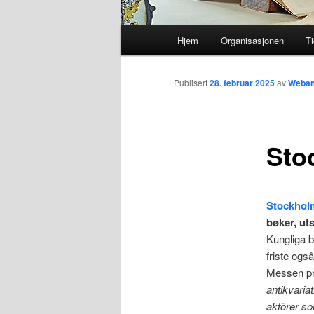
Hovedmeny
Hjem
Organisasjonen
Ti
Gå
direkte
Publisert
28. februar 2025
av
Weban
til
Sto
hovedinnholdet
Stockhol
bøker, uts
Kungliga b
friste ogs
Messen pr
antikvaria
aktörer so