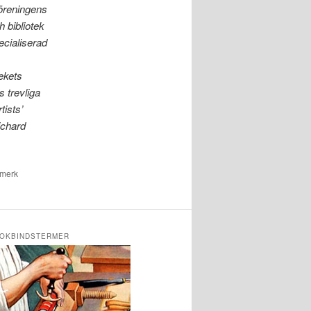
föreningens
 bibliotek
ecialiserad
ekets
 trevliga
tists’
ichard
kmerk
OKBINDSTERMER