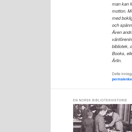
man kan fo
motton. Me
med boklig
och spänna
Även andra
vänförenin
bibliotek, 
Books, ell
Årlin.
Dette innlegg
permalenk
EN NORSK BIBLIOTEKHISTORIE