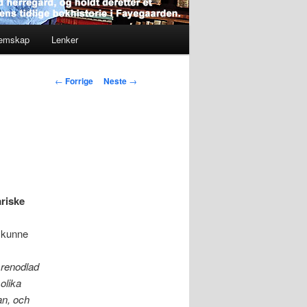
lemskap
Lenker
Innleggsnavigasjon
←
Forrige
Neste
→
ariske
e kunne
 renodlad
olika
an, och