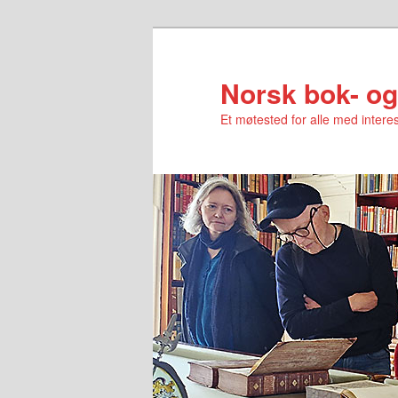
Norsk bok- og
Et møtested for alle med interes