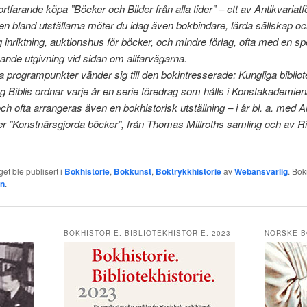
rtfarande köpa ”Böcker och Bilder från alla tider” – ett av Antikvariat
n bland utställarna möter du idag även bokbindare, lärda sällskap och
 inriktning, auktionshus för böcker, och mindre förlag, ofta med en sp
nde utgivning vid sidan om allfarvägarna.
 programpunkter vänder sig till den bokintresserade: Kungliga bibliot
g Biblis ordnar varje år en serie föredrag som hålls i Konstakademiens
och ofta arrangeras även en bokhistorisk utställning – i år bl. a. med Ar
er ”Konstnärsgjorda böcker”, från Thomas Millroths samling och av R
et ble publisert i
Bokhistorie
,
Bokkunst
,
Boktrykkhistorie
av
Webansvarlig
. Bo
en
.
BOKHISTORIE. BIBLIOTEKHISTORIE. 2023
NORSKE B