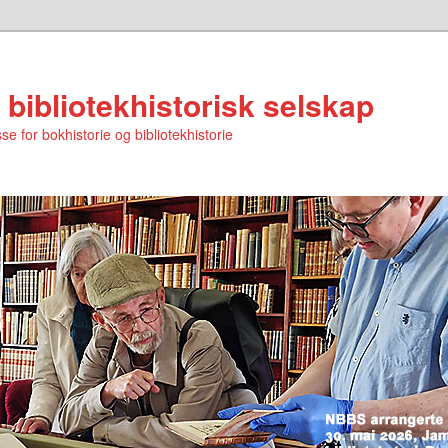
 bibliotekhistorisk selskap
se for bokhistorie og bibliotekhistorie