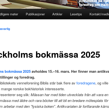
dligere møter
Publikasjoner
Artikler
Lesetips
Kontakt/med
svarlig
ckholms bokmässa 2025
ms bokmässa 2025
avholdes 15.–16. mars. Her finner man antikv
tillinger og foredrag.
ibliotekets venneforening Biblis står bak flere av
foredragene
, og vill
å mange norske bokhistorisk interesserte.
esenterer seg slik:
Mässan har med tiden utvecklats från att vara en
tmässa med äldre och rara böcker till att bli en bredare mötesplats för 
m arbetar med den ”fysiska boken”. Antikvariaten är fortfarande kärn