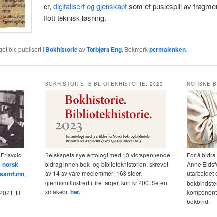
er,
digitalisert og gjenskapt
som et puslespill av fragmen
flott teknisk løsning.
et ble publisert i
Bokhistorie
av
Torbjørn Eng
. Bokmerk
permalenken
.
BOKHISTORIE. BIBLIOTEKHISTORIE. 2023
NORSKE B
 Frisvold
Selskapets nye antologi med 13 vidtspennende
For å bidra
: norsk
bidrag innen bok- og bibliotekhistorien, skrevet
Anne Eidsf
av 14 av våre medlemmer! 163 sider,
utarbeidet 
og samfunn
,
gjennomillustrert i fire farger, kun kr 200. Se en
bokbindster
smakebit
her.
komponente
021, til
bokbind.