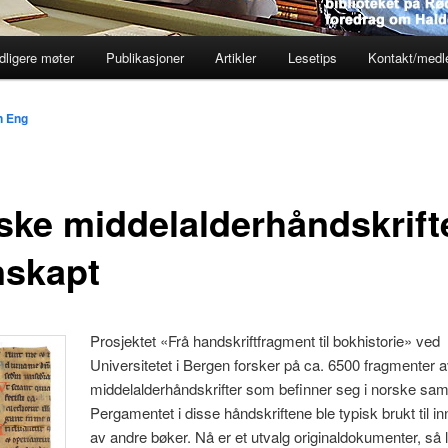
dligere møter
Publikasjoner
Artikler
Lesetips
Kontakt/med
n Eng
ske middelalderhåndskrift
nskapt
Prosjektet «Frå handskriftfragment til bokhistorie» ved
Universitetet i Bergen forsker på ca. 6500 fragmenter 
middelalderhåndskrifter som befinner seg i norske saml
Pergamentet i disse håndskriftene ble typisk brukt til i
av andre bøker. Nå er et utvalg originaldokumenter, så 