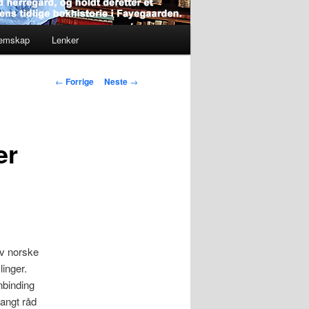
lemskap
Lenker
Innleggsnavigasjon
←
Forrige
Neste
→
er
av norske
inger.
nnbinding
langt råd