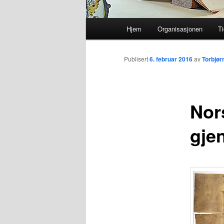
Hovedmeny
Hjem
Organisasjonen
Ti
Gå
direkte
Publisert
6. februar 2016
av
Torbjør
til
Nor
hovedinnholdet
gje