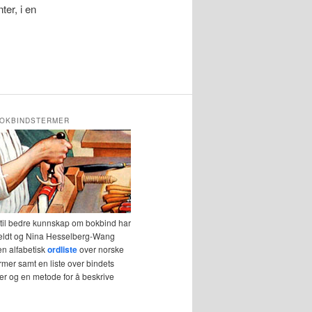
ter, i en
OKBINDSTERMER
 til bedre kunnskap om bokbind har
eldt og Nina Hesselberg-Wang
en alfabetisk
ordliste
over norske
mer samt en liste over bindets
r og en metode for å beskrive