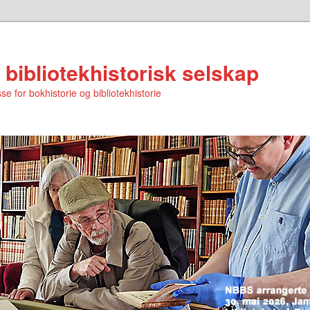
 bibliotekhistorisk selskap
se for bokhistorie og bibliotekhistorie