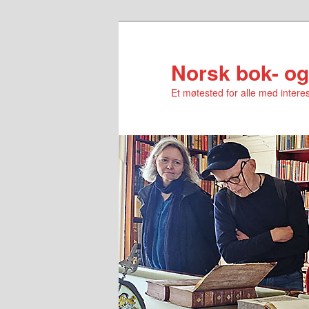
Norsk bok- og
Et møtested for alle med interes