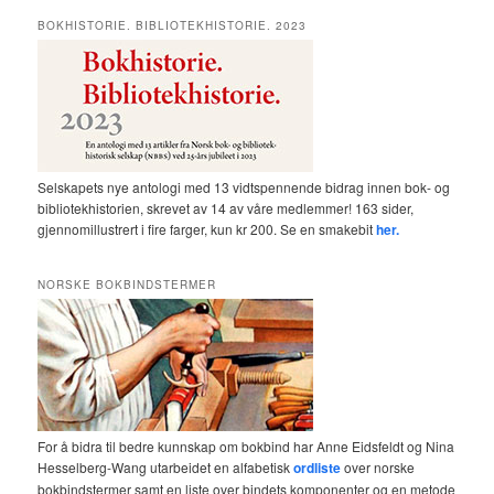
BOKHISTORIE. BIBLIOTEKHISTORIE. 2023
Selskapets nye antologi med 13 vidtspennende bidrag innen bok- og
bibliotekhistorien, skrevet av 14 av våre medlemmer! 163 sider,
gjennomillustrert i fire farger, kun kr 200. Se en smakebit
her.
NORSKE BOKBINDSTERMER
For å bidra til bedre kunnskap om bokbind har Anne Eidsfeldt og Nina
Hesselberg-Wang utarbeidet en alfabetisk
ordliste
over norske
bokbindstermer samt en liste over bindets komponenter og en metode