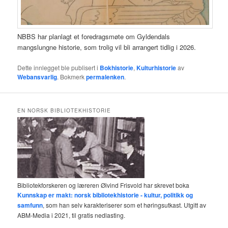
NBBS har planlagt et foredragsmøte om Gyldendals
mangslungne historie, som trolig vil bli arrangert tidlig i 2026.
Dette innlegget ble publisert i
Bokhistorie
,
Kulturhistorie
av
Webansvarlig
. Bokmerk
permalenken
.
EN NORSK BIBLIOTEKHISTORIE
Bibliotekforskeren og læreren Øivind Frisvold har skrevet boka
Kunnskap er makt: norsk bibliotekhistorie - kultur, politikk og
samfunn
, som han selv karakteriserer som et høringsutkast. Utgitt av
ABM-Media i 2021, til gratis nedlasting.