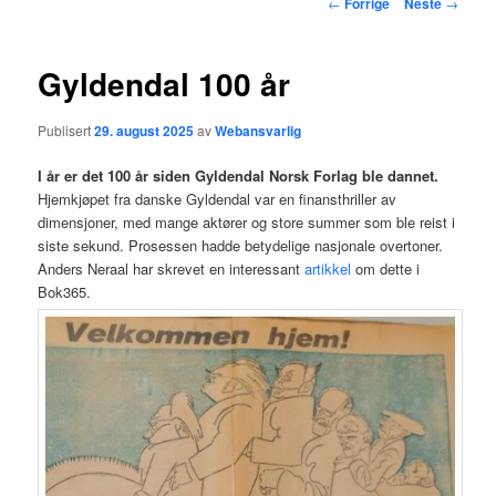
Innleggsnavigasjon
←
Forrige
Neste
→
hovedinnholdet
Gyldendal 100 år
Publisert
29. august 2025
av
Webansvarlig
I år er det 100 år siden Gyldendal Norsk Forlag ble dannet.
Hjemkjøpet fra danske Gyldendal var en finansthriller av
dimensjoner, med mange aktører og store summer som ble reist i
siste sekund. Prosessen hadde betydelige nasjonale overtoner.
Anders Neraal har skrevet en interessant
artikkel
om dette i
Bok365.