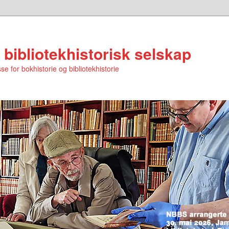
 bibliotekhistorisk selskap
se for bokhistorie og bibliotekhistorie