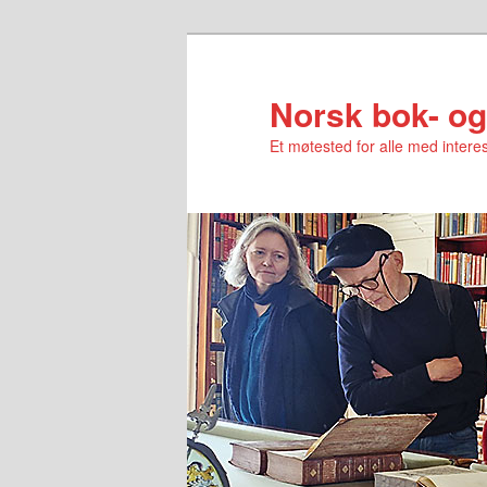
Norsk bok- og
Et møtested for alle med interes