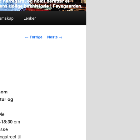
lemskap
Lenker
Innleggsnavigasjon
←
Forrige
Neste
→
nnom
atur og
Ole
-18:30
om
isse
gstreet til