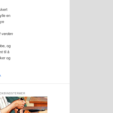
kkert
ylle en
nye
t verden
be, og
t til å
nker og
n
.
OKBINDSTERMER