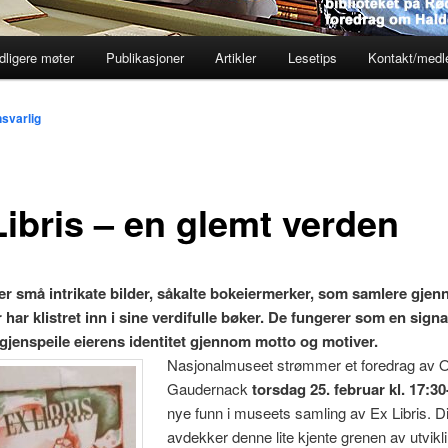
dligere møter
Publikasjoner
Artikler
Lesetips
Kontakt/med
svarlig
Libris – en glemt verden
 er små intrikate bilder, såkalte bokeiermerker, som samlere gje
har klistret inn i sine verdifulle bøker. De fungerer som en sign
gjenspeile eierens identitet gjennom motto og motiver.
Nasjonalmuseet strømmer et foredrag av 
Gaudernack
torsdag 25. februar kl. 17:30
nye funn i museets samling av Ex Libris. D
avdekker denne lite kjente grenen av utviklin