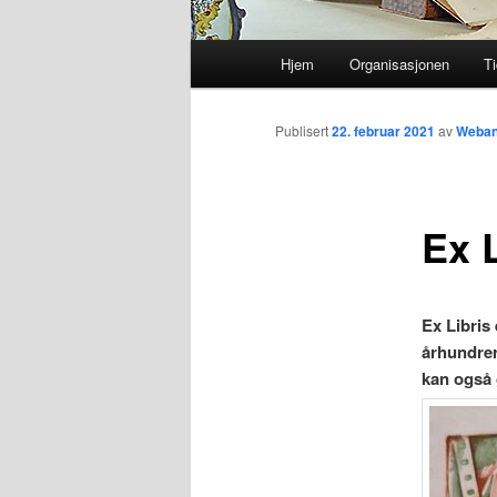
Hovedmeny
Hjem
Organisasjonen
Ti
Gå
direkte
Publisert
22. februar 2021
av
Weban
til
Ex 
hovedinnholdet
Ex Libris
århundrer 
kan også 