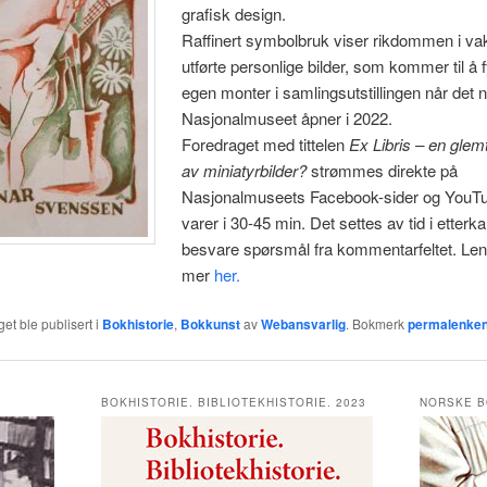
grafisk design.
Raffinert symbolbruk viser rikdommen i va
utførte personlige bilder, som kommer til å f
egen monter i samlingsutstillingen når det 
Nasjonalmuseet åpner i 2022.
Foredraget med tittelen
Ex Libris – en glem
av miniatyrbilder?
strømmes direkte på
Nasjonalmuseets Facebook-sider og YouTu
varer i 30-45 min. Det settes av tid i etterkan
besvare spørsmål fra kommentarfeltet. Le
mer
her.
et ble publisert i
Bokhistorie
,
Bokkunst
av
Webansvarlig
. Bokmerk
permalenke
BOKHISTORIE. BIBLIOTEKHISTORIE. 2023
NORSKE B