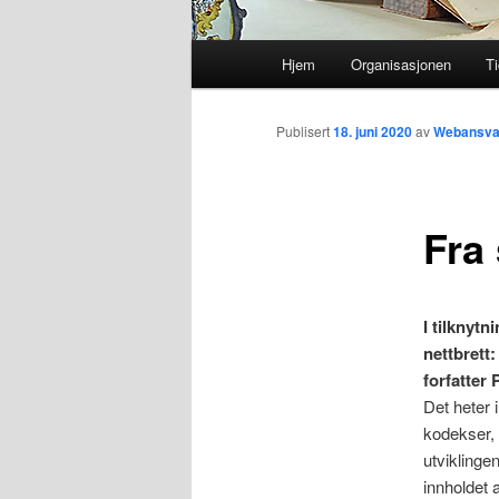
Hovedmeny
Hjem
Organisasjonen
Ti
Gå
direkte
Publisert
18. juni 2020
av
Webansvar
til
Fra 
hovedinnholdet
I tilknytni
nettbrett
forfatter 
Det heter i
kodekser, 
utviklingen
innholdet 