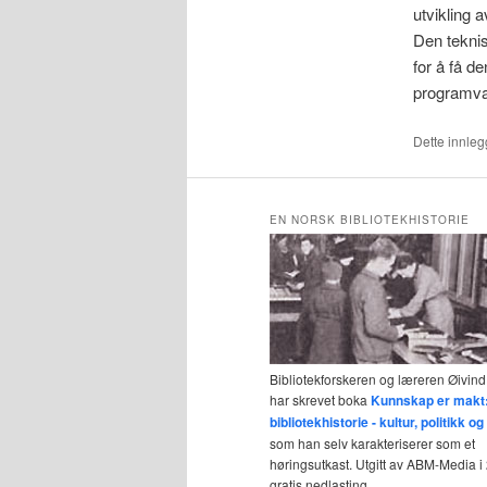
utvikling 
Den teknis
for å få de
programvar
Dette innlegg
EN NORSK BIBLIOTEKHISTORIE
Bibliotekforskeren og læreren Øivind
har skrevet boka
Kunnskap er makt
bibliotekhistorie - kultur, politikk 
som han selv karakteriserer som et
høringsutkast. Utgitt av ABM-Media i 2
gratis nedlasting.