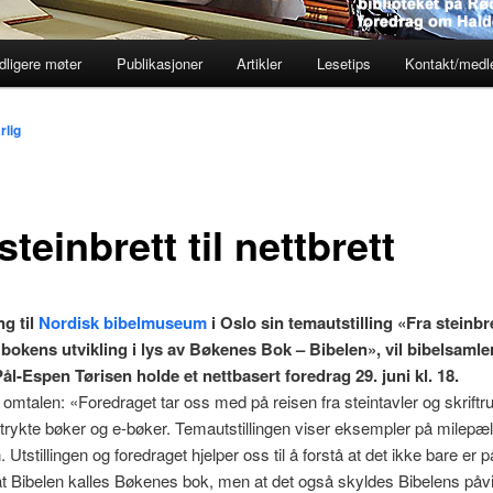
dligere møter
Publikasjoner
Artikler
Lesetips
Kontakt/med
lig
steinbrett til nettbrett
ng til
Nordisk bibelmuseum
i Oslo sin temautstilling «Fra steinbret
: bokens utvikling i lys av Bøkenes Bok – Bibelen», vil bibelsamle
Pål-Espen Tørisen holde et nettbasert foredrag 29. juni kl. 18.
 omtalen: «Foredraget tar oss med på reisen fra steintavler og skriftrull
trykte bøker og e-bøker. Temautstillingen viser eksempler på milepæl
. Utstillingen og foredraget hjelper oss til å forstå at det ikke bare er 
at Bibelen kalles Bøkenes bok, men at det også skyldes Bibelens påv