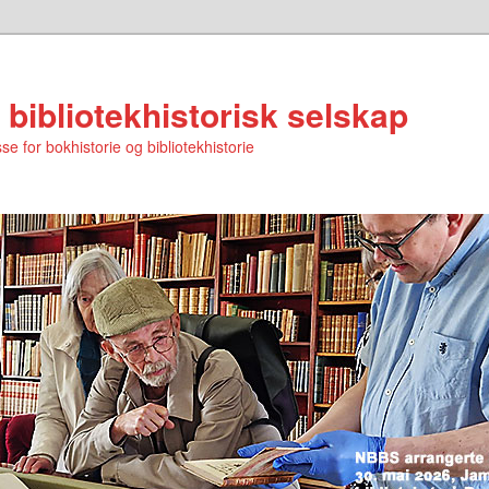
 bibliotekhistorisk selskap
se for bokhistorie og bibliotekhistorie