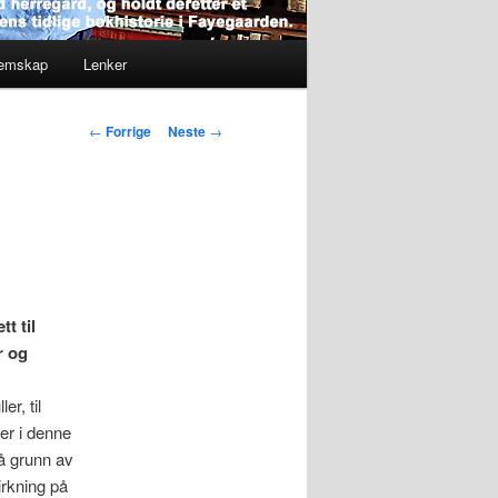
lemskap
Lenker
Innleggsnavigasjon
←
Forrige
Neste
→
t til
r og
er, til
er i denne
på grunn av
irkning på