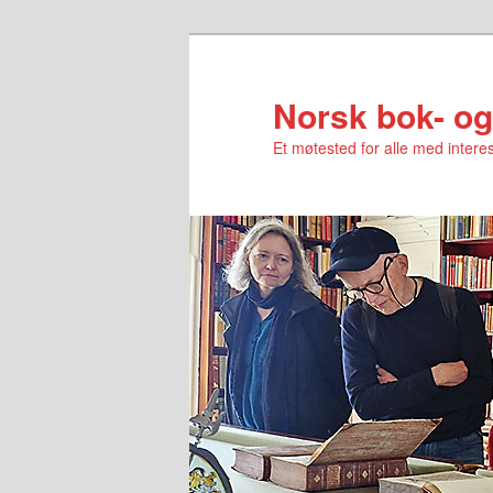
Norsk bok- og
Et møtested for alle med interes