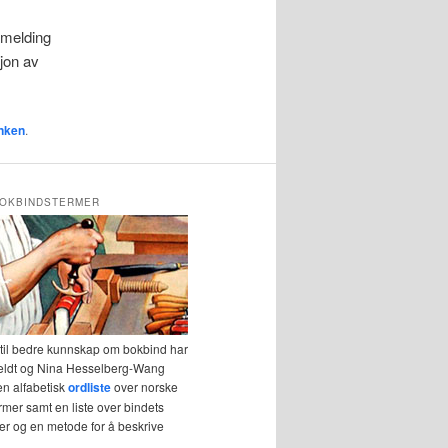
åmelding
sjon av
nken
.
OKBINDSTERMER
 til bedre kunnskap om bokbind har
eldt og Nina Hesselberg-Wang
en alfabetisk
ordliste
over norske
mer samt en liste over bindets
r og en metode for å beskrive