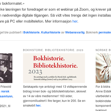
av bokformatet.»
ke løsningen for foredraget er som et webinar på Zoom, og krever p
n nødvendige digitale tilgangen. Så vidt vites trengs det ingen installa
e på PC eller mobiltelefon. Mer informasjon
her
.
et ble publisert i
Bokhistorie
,
Kulturhistorie
av
Webansvarlig
. Bokmerk
permale
BOKHISTORIE. BIBLIOTEKHISTORIE. 2023
NORSKE B
 Frisvold
Selskapets nye antologi med 13 vidtspennende
For å bidra
: norsk
bidrag innen bok- og bibliotekhistorien, skrevet
Anne Eidsf
av 14 av våre medlemmer! 163 sider,
utarbeidet 
og samfunn
,
gjennomillustrert i fire farger, kun kr 200. Se en
bokbindster
smakebit
her.
komponente
021, til
bokbind.