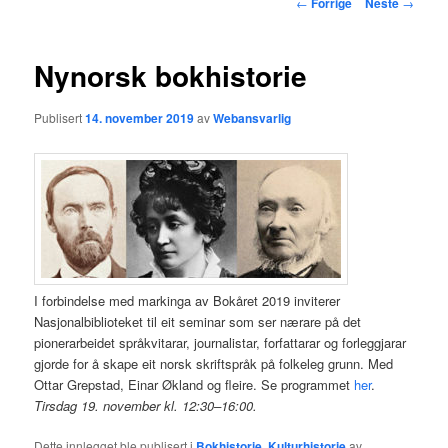
Innleggsnavigasjon
←
Forrige
Neste
→
hovedinnholdet
Nynorsk bokhistorie
Publisert
14. november 2019
av
Webansvarlig
I forbindelse med markinga av Bokåret 2019 inviterer
Nasjonalbiblioteket til eit seminar som ser nærare på det
pionerarbeidet språkvitarar, journalistar, forfattarar og forleggjarar
gjorde for å skape eit norsk skriftspråk på folkeleg grunn. Med
Ottar Grepstad, Einar Økland og fleire. Se programmet
her
.
Tirsdag 19. november kl. 12:30–16:00.
Dette innlegget ble publisert i
Bokhistorie
,
Kulturhistorie
av