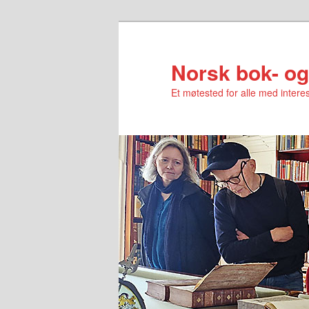
Norsk bok- og
Et møtested for alle med interes