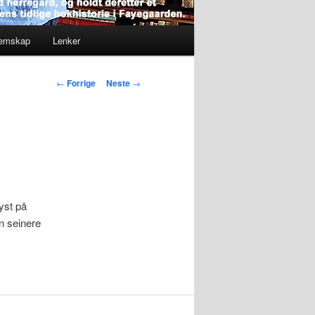
lemskap
Lenker
Innleggsnavigasjon
←
Forrige
Neste
→
yst på
n seinere