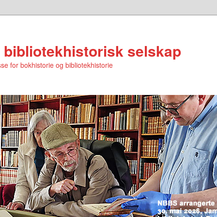
 bibliotekhistorisk selskap
se for bokhistorie og bibliotekhistorie