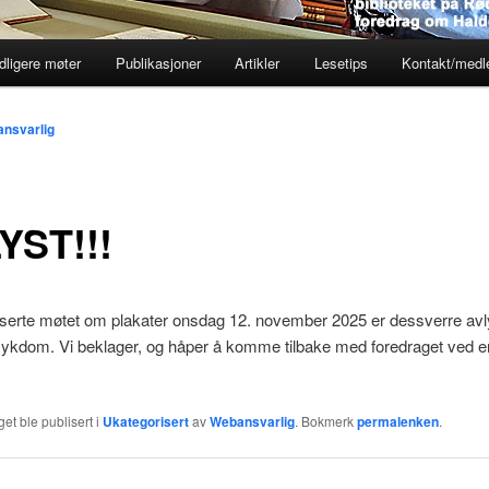
dligere møter
Publikasjoner
Artikler
Lesetips
Kontakt/med
nsvarlig
YST!!!
serte møtet om plakater onsdag 12. november 2025 er dessverre avl
sykdom. Vi beklager, og håper å komme tilbake med foredraget ved e
et ble publisert i
Ukategorisert
av
Webansvarlig
. Bokmerk
permalenken
.