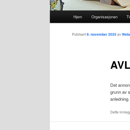
Hovedmeny
Hjem
Organisasjonen
Ti
Gå
direkte
Publisert
8. november 2025
av
Weba
til
AVL
hovedinnholdet
Det annon
grunn av 
anledning.
Dette innlegg