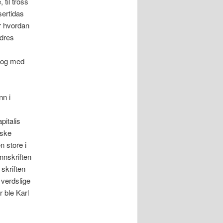
til tross
sertidas
r hvordan
ndres
, og med
nn i
italis
rske
n store i
nnskriften
skriften
verdslige
 ble Karl