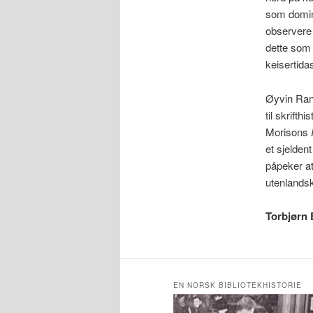
som domine
observere 
dette som 
keisertid
Øyvin Rann
til skrift
Morisons
et sjelden
påpeker at
utenlandsk
Torbjørn
EN NORSK BIBLIOTEKHISTORIE