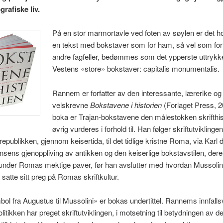
rafiske liv.
På en stor marmortavle ved foten av søylen er det h
en tekst med bokstaver som for ham, så vel som fo
andre fagfeller, bedømmes som det ypperste uttrykke
Vestens «store» bokstaver: capitalis monumentalis.
Rannem er forfatter av den interessante, lærerike og
velskrevne
Bokstavene i historien
(Forlaget Press, 2
boka er Trajan-bokstavene den målestokken skrifthist
øvrig vurderes i forhold til. Han følger skriftutviklinge
epublikken, gjennom keisertida, til det tidlige kristne Roma, via Karl 
ansens gjenoppliving av antikken og den keiserlige bokstavstilen, deret
under Romas mektige paver, før han avslutter med hvordan Mussolin
satte sitt preg på Romas skriftkultur.
l fra Augustus til Mussolini» er bokas undertittel. Rannems innfallsv
litikken har preget skriftutviklingen, i motsetning til betydningen av d