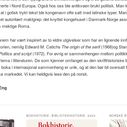
rte i Nord-Europa. Også hos oss ble antikvaen brukt politisk. Man 
at i gotisk trykt tekst ble kongenavn ofte satt med latinske typer. Ma
et autoritært maktgrep: det knyttet kongehuset i Danmark-Norge assosi
as mektige Roma.
em har vært inspirert av to eldre utgivelser som har en lignende innf
historien, nemlig Edward M. Catichs
The origin of the serif
(1968)og Stan
Politics and script
(1972). For øvrig er sammenhengen mellom politikk 
t tema i litteraturen. De som kjenner omfanget av den skrifthistoriske li
 boka i internasjonal sammenheng er unik, og at den bør bli oversatt f
e markedet. Vi kan heldigvis lese den på norsk.
 Eng
BOKHISTORIE. BIBLIOTEKHISTORIE. 2023
NORSKE B