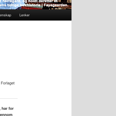
lemskap
Lenker
Forlaget
, har for
gjennom