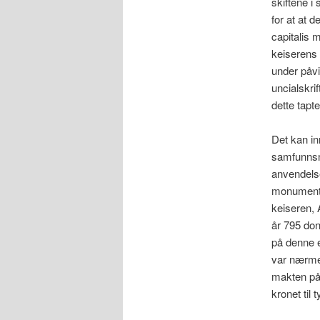
skiftene i
for at at d
capitalis 
keiserens f
under påvi
uncialskri
dette tapte
Det kan in
samfunnsme
anvendels
monumental
keiseren, 
år 795 don
på denne e
var nærme
makten på
kronet til