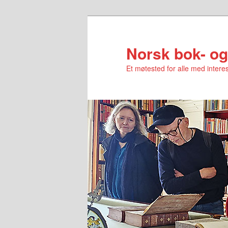
Norsk bok- og
Et møtested for alle med interes