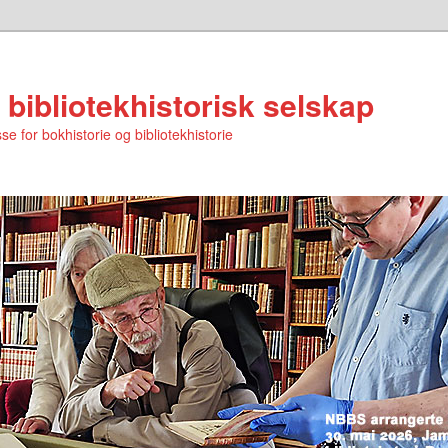
 bibliotekhistorisk selskap
se for bokhistorie og bibliotekhistorie