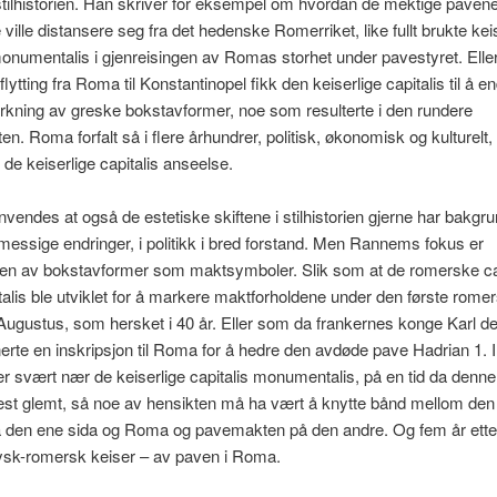
 stilhistorien. Han skriver for eksempel om hvordan de mektige pavene, 
e ville distansere seg fra det hedenske Romerriket, like fullt brukte kei
monumentalis i gjenreisingen av Romas storhet under pavestyret. Elle
lytting fra Roma til Konstantinopel fikk den keiserlige capitalis til å e
rkning av greske bokstavformer, noe som resulterte i den rundere
ften. Roma forfalt så i flere århundrer, politisk, økonomisk og kulturelt
 de keiserlige capitalis anseelse.
nvendes at også de estetiske skiftene i stilhistorien gjerne har bakgru
ssige endringer, i politikk i bred forstand. Men Rannems fokus er
en av bokstavformer som maktsymboler. Slik som at de romerske cap
is ble utviklet for å markere maktforholdene under den første rome
Augustus, som hersket i 40 år. Eller som da frankernes konge Karl de
erte en inskripsjon til Roma for å hedre den avdøde pave Hadrian 1. I
r svært nær de keiserlige capitalis monumentalis, på en tid da denne 
st glemt, så noe av hensikten må ha vært å knytte bånd mellom den 
 den ene sida og Roma og pavemakten på den andre. Og fem år etter
 tysk-romersk keiser – av paven i Roma.