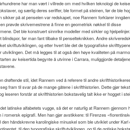
hundrene har man vært i villrede om med hvilken teknologi de keise
okstaver, og særlig deres seriffer, ble formet på steinen, før de ble hog
n sikker på at penselen var redskapet, noe Rannem forklarer inngåe
n prøvde skrivemestrene å finne en geometrisk nøkkel til disse
mene. Det ble konstruert sinnrike modeller med sirkler og hjelpelinje
et blindspor, før man fant tilbake til penselteknikken. Andre skrivered
ket skriftutviklingen, og etter hvert ble det de typografiske skrifttype
or utviklingen. Det må legges til at også den høye kvaliteten på marm
arten av keisertida begynte å utvinne i Carrara, muliggjorde detaljene
stavene.
n drøftende stil, idet Rannem ved å referere til andre skrifthistorikere
 seg fram til svar på de mange gåtene i skrifthistorien. Dette gjør teks
og leseren forstår at skrifthistorien bokstavelig talt ikke er hogget i ste
et latinske alfabetets vugge, så det er naturlig at Rannem gjennom 
in i romersk epigrafi. Men han gjør avstikkere: til Firenzes «florentins
 til den håndskrevne karolingiske minuskel som ble utviklet under Karl
ntinentet, til den typografiske skriftutviklingen, og til de gotiske bok