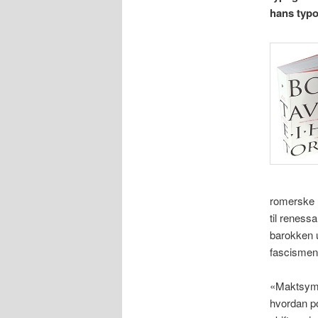
hans typog
romerske r
til reness
barokken 
fascismen 
«Maktsymbo
hvordan po