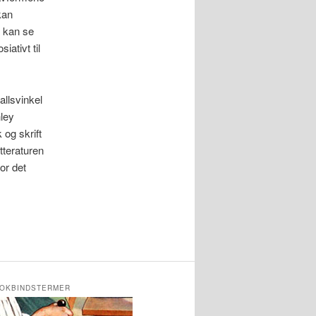
kan
n kan se
ativt til
allsvinkel
ley
og skrift
tteraturen
or det
OKBINDSTERMER