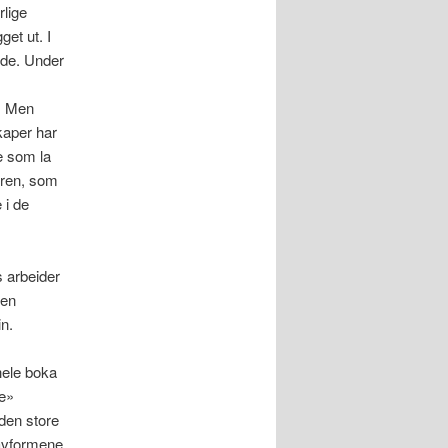
rlige
get ut. I
nde. Under
r. Men
skaper har
ne som la
oren, som
 i de
s arbeider
ten
in.
hele boka
ke»
 den store
stavformene