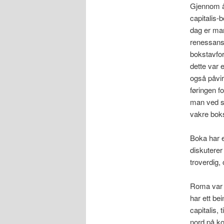
Gjennom år
capitalis-b
dag er ma
renessanse
bokstavfor
dette var 
også påvir
føringen f
man ved st
vakre bok
Boka har e
diskuterer
troverdig, 
Roma var d
har ett be
capitalis,
nord på ko