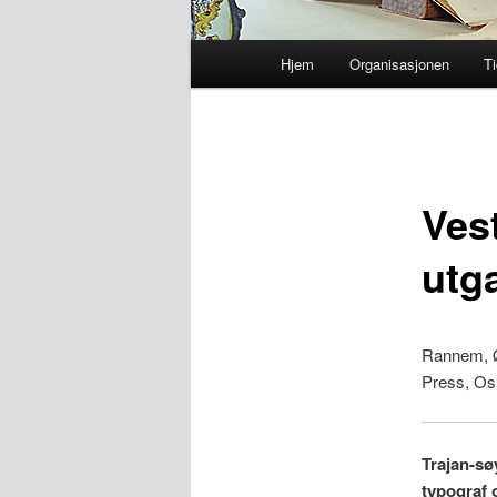
Hovedmeny
Hjem
Organisasjonen
Ti
Gå
direkte
til
Ves
hovedinnholdet
utg
Rannem, 
Press, Osl
Trajan-søy
typograf 