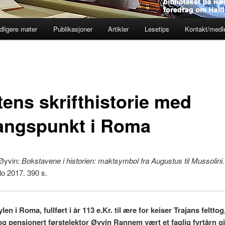
dligere møter
Publikasjoner
Artikler
Lesetips
Kontakt/med
tens skrifthistorie med
angspunkt i Roma
Øyvin:
Bokstavene i historien: maktsymbol fra Augustus til Mussolini.
o 2017. 390 s.
len i Roma, fullført i år 113 e.Kr. til ære for keiser Trajans felttog
og pensjonert førstelektor Øyvin Rannem vært et faglig fyrtårn 