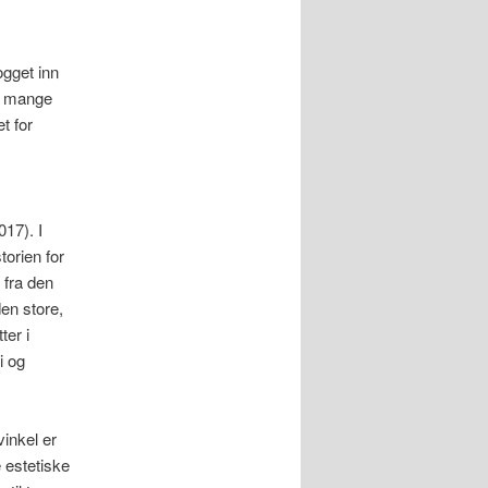
ogget inn
r mange
t for
017). I
orien for
n fra den
den store,
ter i
i og
inkel er
e estetiske